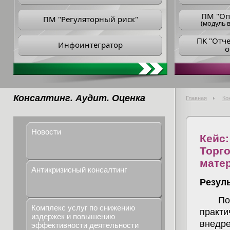
ПM "Оп
ПМ "Регуляторный риск"
(модуль в
ПK "Отч
Инфоинтегратор
о
Консалтинг. Аудит. Оценка
Главная
Ко
Новости
Кейс:
Торг
мате
Антикризисный консалтинг
Резул
По
Комплекс услуг по снижению
практи
издержек и повышению
внедре
эффективности деятельности