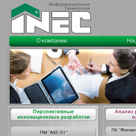
Перспективные
Анализ 
инновационные разработки
о
ПК "Финан
ПМ "АКС-51"