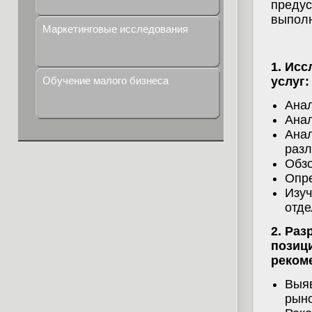
предус
выполн
Маркетинговые исследования
1. Ис
Обучение малого бизнеса
услуг:
Анал
Анал
Анал
разл
Обзо
Опре
Изу
отде
2. Раз
позиц
реком
Выяв
рыно