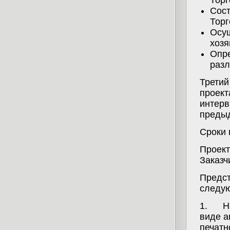
Торг
Сост
Торг
Осу
хозя
Опре
разл
Третий
проект
интерв
предыд
Сроки 
Проект
Заказч
Предст
следу
1.
Н
виде а
печатн