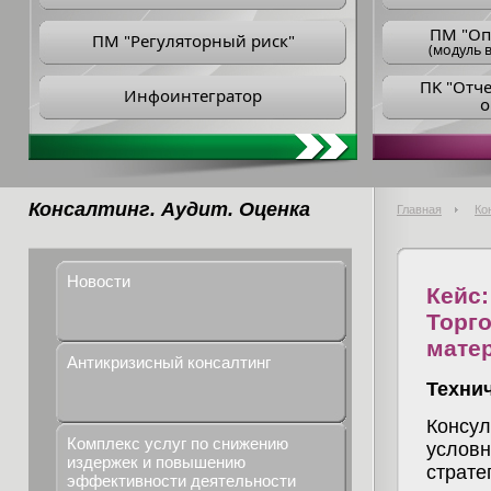
ПM "Оп
ПМ "Регуляторный риск"
(модуль в
ПK "Отч
Инфоинтегратор
о
Консалтинг. Аудит. Оценка
Главная
Ко
Новости
Кейс:
Торг
мате
Антикризисный консалтинг
Техни
Консул
Комплекс услуг по снижению
условн
издержек и повышению
страте
эффективности деятельности