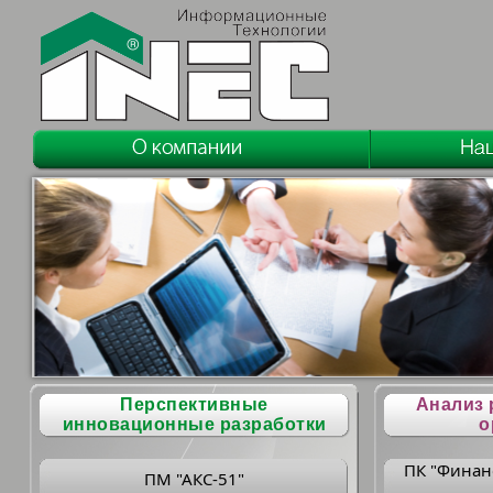
Перспективные
Анализ 
инновационные разработки
о
ПК "Финан
ПМ "АКС-51"