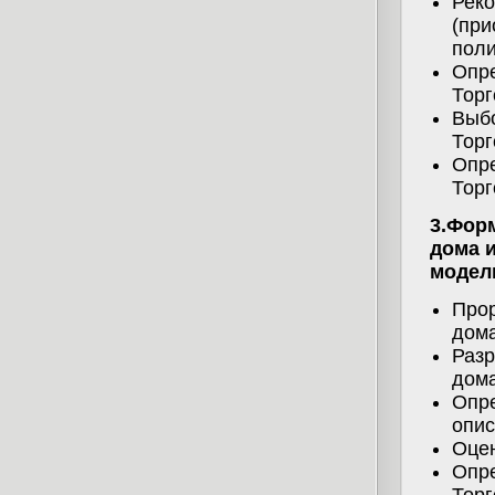
Реко
(при
поли
Опре
Торг
Выбо
Торг
Опре
Торг
3.Фор
дома 
модел
Прор
дома
Разр
дом
Опре
опис
Оцен
Опре