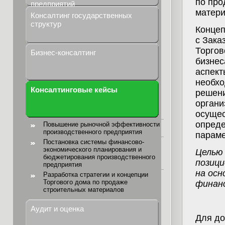
по про
предприятий
матери
Консалтинг государственных
структур
Концеп
с Зака
Торгов
Бизнес-консалтинг
бизнес
аспект
необхо
Консалтинговые кейсы
решени
органи
осущес
опреде
Повышение рыночной эффективности
производственного предприятия
параме
Постановка системы финансово-
экономического планирования и
Целью 
бюджетирования производственного
позици
предприятия
на осн
Разработка стратегии и концепции
Торгового дома по продаже
финанс
строительных материалов
Аудит и оценка
Для до