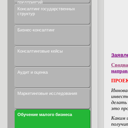
предприятий
Консалтинг государственных
структур
Бизнес-консалтинг
Консалтинговые кейсы
Заявл
Сводн
направ
Аудит и оценка
ПРОЕК
Иннова
Маркетинговые исследования
инвест
делать
это пр
Обучение малого бизнеса
Каким 
получи