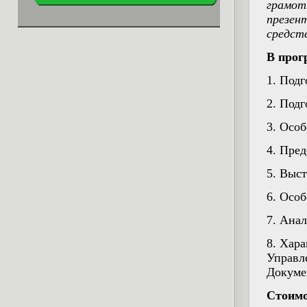
грамот
презен
средст
В прог
1. Под
2. Подг
3. Осо
4. Пред
5. Выс
6. Осо
7. Ана
8. Хар
Управл
Докуме
Стоимо