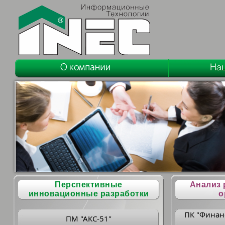
Перспективные
Анализ 
инновационные разработки
о
ПК "Финан
ПМ "АКС-51"