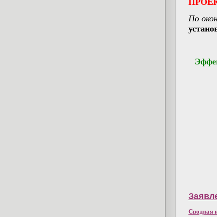
ПРОЕК
По око
устано
Эффек
Заявл
Сводная
и