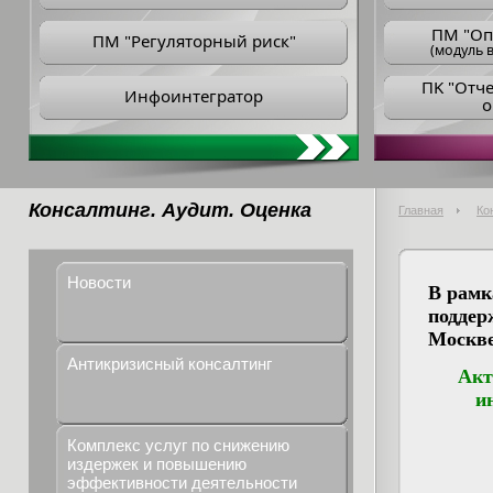
ПM "Оп
ПМ "Регуляторный риск"
(модуль в
ПK "Отч
Инфоинтегратор
о
Консалтинг. Аудит. Оценка
Главная
Ко
Новости
В рамк
поддер
Москве
Антикризисный консалтинг
Акт
и
Комплекс услуг по снижению
издержек и повышению
эффективности деятельности