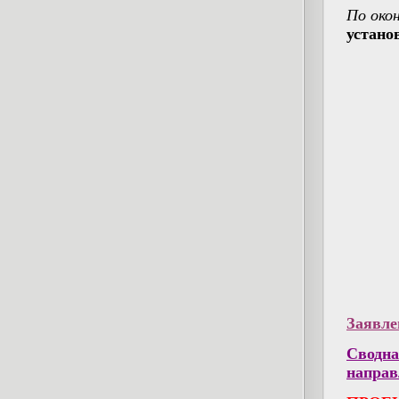
По око
устано
Заявле
Сводн
направ