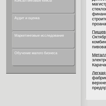
Консалтинговые кейсы
маги
стекл
фина
Аудит и оценка
строи
проана
Пищев
Маркетинговые исследования
Октябр
комби
пивова
Обучение малого бизнеса
Метал
элект
Карача
Легка
фабрик
верхн
предпр