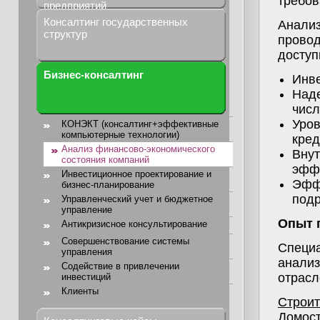
требов
предприятий
Консалтинг государственных
Анализ
структур
провод
доступ
Бизнес-консалтинг
Инве
Наде
числ
Уров
КОНЭКТ (консалтинг+эффективные
компьютерные технологии)
кред
Анализ финансово-экономического
Внут
состояния компаний
эффе
Инвестиционное проектирование и
Эффе
бизнес-планирование
подр
Управленческий учет и бюджетное
управление
Опыт 
Антикризисное консультирование
Совершенствование системы
Специ
управления
анали
Содействие в привлечении
отрасл
инвестиций
Клиенты
Строи
Домос