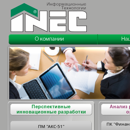
Перспективные
Анализ 
инновационные разработки
о
ПК "Финан
ПМ "АКС-51"