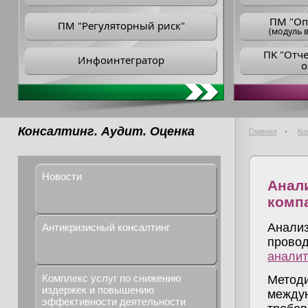
ПM "Оп
ПМ "Регуляторный риск"
(модуль в
ПK "Отч
Инфоинтегратор
о
Консалтинг. Аудит. Оценка
Главная
Ко
Новости
Анал
комп
Анали
Антикризисный консалтинг
прово
аналит
Комплекс услуг по снижению
Метод
издержек и повышению
между
эффективности деятельности