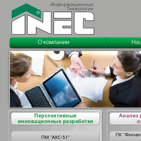
Перспективные
Анализ 
инновационные разработки
о
ПК "Финан
ПМ "АКС-51"