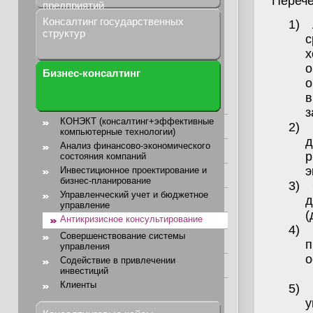
Перече
предприятий
Консалтинг государственных
1)
структур
с
х
о
Бизнес-консалтинг
о
в
з
КОНЭКТ (консалтинг+эффективные
2)
компьютерные технологии)
д
Анализ финансово-экономического
р
состояния компаний
э
Инвестиционное проектирование и
бизнес-планирование
3)
Управленческий учет и бюджетное
д
управление
(
Антикризисное консультирование
4)
Совершенствование системы
п
управления
о
Содействие в привлечении
инвестиций
Клиенты
5)
у