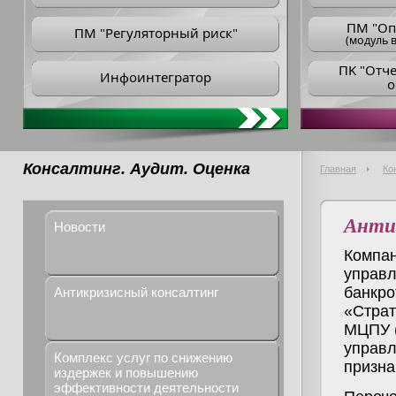
ПM "Оп
ПМ "Регуляторный риск"
(модуль в
ПK "Отч
Инфоинтегратор
о
Консалтинг. Аудит. Оценка
Главная
Ко
Анти
Новости
Компан
управл
банкро
Антикризисный консалтинг
«Страт
МЦПУ (
управл
Комплекс услуг по снижению
призна
издержек и повышению
эффективности деятельности