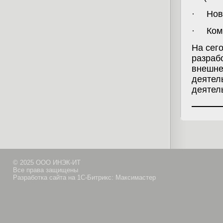
·
Нов
·
Ком
На сег
разраб
внешне
деятел
деятел
© 2025 ООО ИНЭК-ИТ
Все права защищены
Разработка сайта на 1С-Битрикс: Максимастер