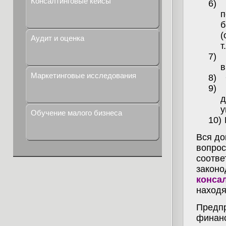
Консалтинговые кейсы
6)
п
б
(
Аудит и оценка
т
7)
в
Маркетинговые исследования
8)
9)
д
у
Обучение малого бизнеса
10)
Вся до
вопрос
соотве
законо
конса
находя
Предпр
финан