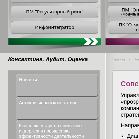
ПM "Оп
ПМ "Регуляторный риск"
(модуль в
ПK "Отч
Инфоинтегратор
о
Консалтинг. Аудит. Оценка
Главная
Ко
Новости
Сове
Управл
«прозр
Антикризисный консалтинг
компан
страте
Направ
Комплекс услуг по снижению
издержек и повышению
Диаг
эффективности деятельности