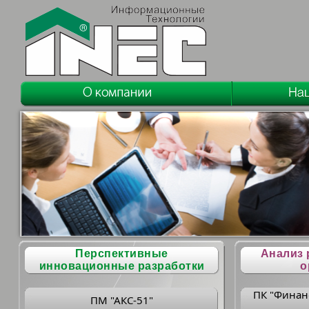
Перспективные
Анализ 
инновационные разработки
о
ПК "Финан
ПМ "АКС-51"