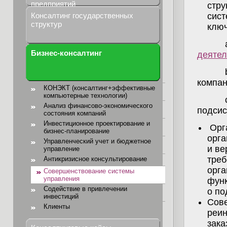
предприятий
стру
Консалтинг государственных
сист
структур
ключ
a
Бизнес-консалтинг
деятел
b
компа
КОНЭКТ (консалтинг+эффективные
компьютерные технологии)
c
Анализ финансово-экономического
подсис
состояния компаний
Инвестиционное проектирование и
Орга
бизнес-планирование
орга
Управленческий учет и бюджетное
и ве
управление
треб
Антикризисное консультирование
орга
Совершенствование системы
управления
функ
Содействие в привлечении
о по
инвестиций
Сове
Клиенты
реин
зака