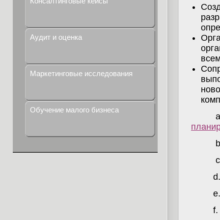
Консалтинговые кейсы
Созд
разр
опре
Аудит и оценка
Орга
орга
всем
Сопр
Маркетинговые исследования
выпо
ново
комп
Обучение малого бизнеса
a
плани
b
c
d
e
f.