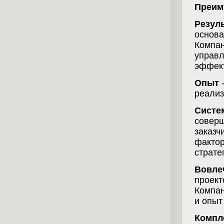
Преим
Резул
основа
Компан
управл
эффект
Опыт
реализ
Систе
соверш
заказч
фактор
страте
Вовле
проект
Компан
и опыт
Компл