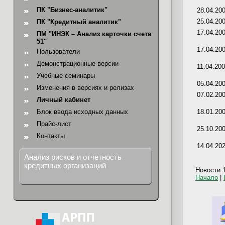
ПК "Бизнес-аналитик"
28.04.20
25.04.20
ПК "Кредитный аналитик"
17.04.20
ПМ "ИНЭК – Анализ карточки счета
51"
17.04.20
Пользователи
Демонстрационные версии
11.04.20
Учебные семинары
05.04.20
Изменения в версиях и релизах
07.02.20
Личный кабинет
Блок ввода исходных данных
18.01.20
Прайс-лист
25.10.20
Контакты
14.04.20
Анализ рисков и отчетность
кредитных организаций
Новости 1
Начало
|