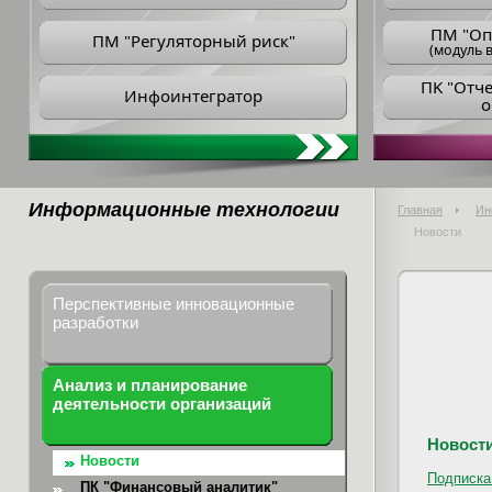
ПM "Оп
ПМ "Регуляторный риск"
(модуль в
ПK "Отч
Инфоинтегратор
о
Информационные технологии
Главная
Ин
Новости
Перспективные инновационные
разработки
Анализ и планирование
деятельности организаций
Новост
Новости
Подписка
ПК "Финансовый аналитик"