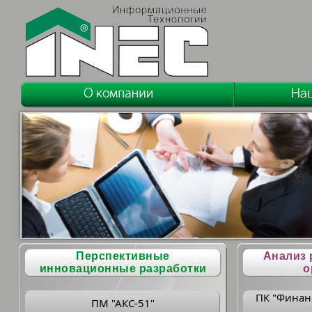
Перспективные
Анализ 
инновационные разработки
о
ПК "Финан
ПМ "АКС-51"