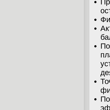
Пр
ос
Фи
Ак
ба
П
пл
у
де
То
фи
П
эф