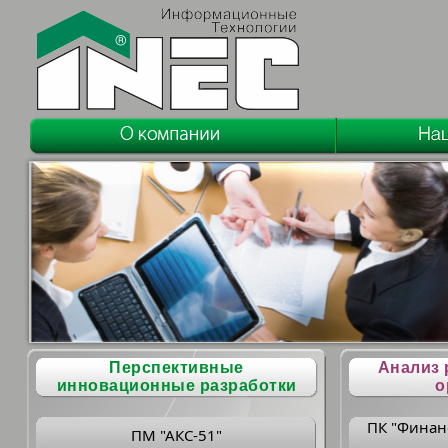
Перспективные
Анализ 
инновационные разработки
о
ПК "Финан
ПМ "АКС-51"