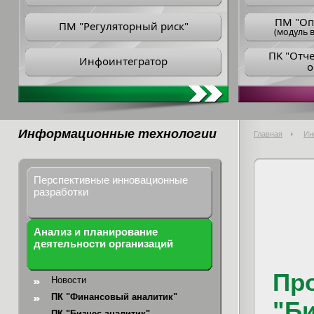
ПM "Оп
ПМ "Регуляторный риск"
(модуль в
ПK "Отч
Инфоинтегратор
о
Информационные технологии
Главная
Ин
Перспективные инновационные
разработки
Анализ и планирование
деятельности организаций
Пр
Новости
ПК "Финансовый аналитик"
"Би
ПК "Бизнес-аналитик"