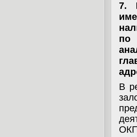
7. 
им
нал
по
ана
гла
адре
В р
зал
пр
дея
ОК