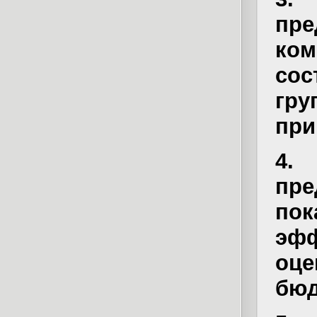
пре
ком
сос
гр
при
4.
пр
по
эф
оц
бюд