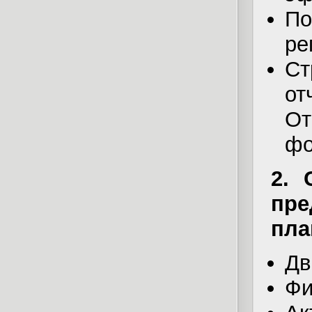
По
ре
С
от
От
фо
2. 
пре
пла
Дв
Фи