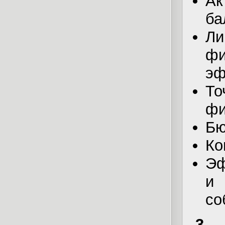
Ак
ба
Ли
ф
эф
То
фи
Бю
Ко
Эф
и 
со
3.