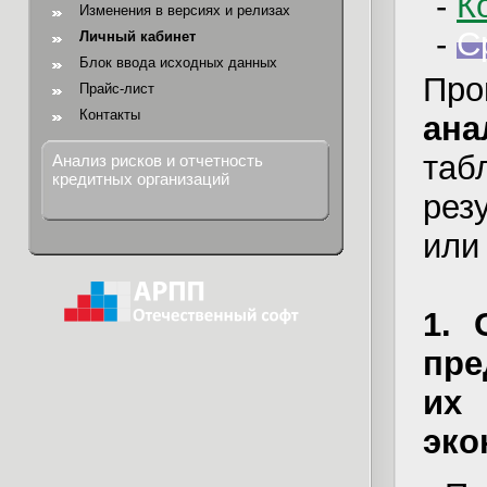
-
К
Изменения в версиях и релизах
-
С
Личный кабинет
Блок ввода исходных данных
Пр
Прайс-лист
Контакты
ана
таб
Анализ рисков и отчетность
кредитных организаций
рез
или
1. 
пре
их
эко