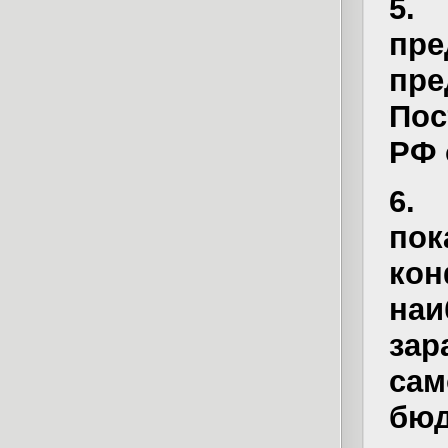
5. 
пр
пре
По
РФ 
6.
по
кон
на
зар
сам
бюд