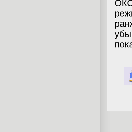
ОК
реж
ра
уб
пок