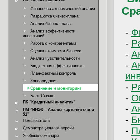
Ср
Финансово-экономический анализ
Разработка бизнес-плана
Анализ бизнес-плана
-
Ф
Анализ эффективности
инвестиций
-
Р
Работа с контрагентами
Оценка стоимости бизнеса
-
А
Анализ чувствительности
-
А
Бюджетная эффективность
ин
План-фактный контроль
Консолидация
-
Р
Сравнение и мониторинг
-
О
Блок-Схема
ПК "Кредитный аналитик"
-
А
ПМ "ИНЭК – Анализ карточки счета
51"
-
Б
Пользователи
-
П
Демонстрационные версии
Учебные семинары