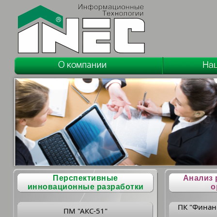
Перспективные
Анализ 
инновационные разработки
о
ПК "Финан
ПМ "АКС-51"