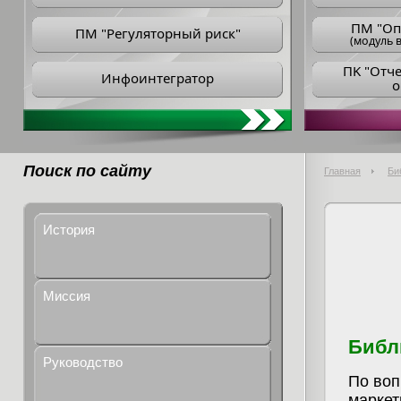
ПM "Оп
ПМ "Регуляторный риск"
(модуль в
ПK "Отч
Инфоинтегратор
о
Поиск по сайту
Главная
Би
История
Миссия
Библ
Руководство
По воп
маркет