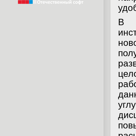
удо
В 
инс
нов
пол
раз
цел
раб
дан
угл
дис
пов
рас