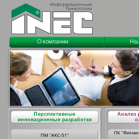
Перспективные
Анализ 
инновационные разработки
о
ПК "Финан
ПМ "АКС-51"