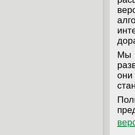
ве
алг
инт
дор
Мы
раз
он
ста
По
пре
вер