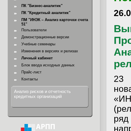
ПК "Бизнес-аналитик"
26.
ПК "Кредитный аналитик"
ПМ "ИНЭК – Анализ карточки счета
51"
Вы
Пользователи
Пр
Демонстрационные версии
Учебные семинары
Ана
Изменения в версиях и релизах
Личный кабинет
рел
Блок ввода исходных данных
Прайс-лист
23 
Контакты
нов
Анализ рисков и отчетность
«ИН
кредитных организаций
(ре
ряд
на