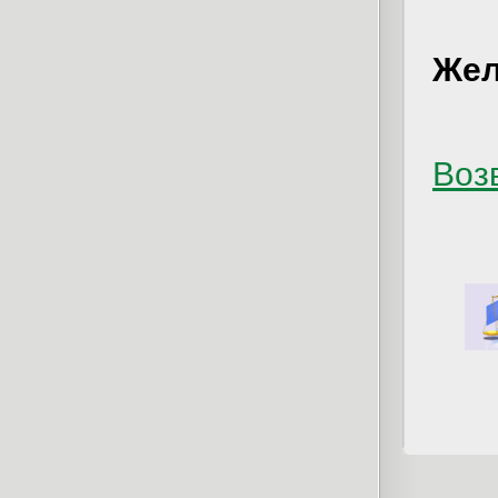
Жел
Возв