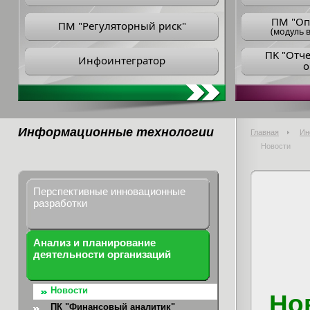
ПM "Оп
ПМ "Регуляторный риск"
(модуль в
ПK "Отч
Инфоинтегратор
о
Информационные технологии
Главная
Ин
Новости
Перспективные инновационные
разработки
Анализ и планирование
деятельности организаций
Новости
Но
ПК "Финансовый аналитик"