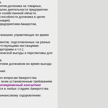
м.
ятия-должника на товарных,
ализ деятельности предприятия-
и хозяйственной области.
способности должника в целях
нация).
предприятием-банкротом,
.
в внешних управляющих во время
ентов, подготовленных на разных
ветствующими инстанциями
иторами и т.п.).
мической выгоды и перспективы для
а.
ятием должником во время выхода
ния.
по вопросам банкротства
ет всем установленным требованиям
нтикризисный консалтинг
ся в любых стадиях банкротства.
 финансовому оздоровлению: