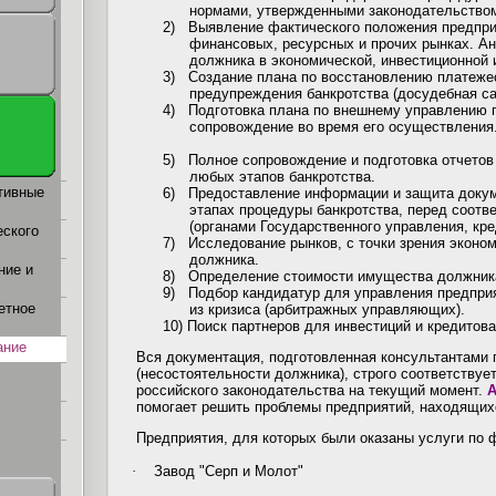
нормами, утвержденными законодательство
2)
Выявление фактического положения предпри
финансовых, ресурсных и прочих рынках. Ан
должника в экономической, инвестиционной 
3)
Создание плана по восстановлению платеже
предупреждения банкротства (досудебная са
4)
Подготовка плана по внешнему управлению 
сопровождение во время его осуществления
5)
Полное сопровождение и подготовка отчето
любых этапов банкротства.
тивные
6)
Предоставление информации и защита докум
этапах процедуры банкротства, перед соот
(органами Государственного управления, кред
еского
7)
Исследование рынков, с точки зрения эконо
должника.
ние и
8)
Определение стоимости имущества должник
9)
Подбор кандидатур для управления предпри
етное
из кризиса (арбитражных управляющих).
10)
Поиск партнеров для инвестиций и кредитова
ание
Вся документация, подготовленная консультантами 
(несостоятельности должника), строго соответству
российского законодательства на текущий момент.
А
помогает решить проблемы предприятий, находящих
Предприятия, для которых были оказаны услуги по
·
Завод "Серп и Молот"