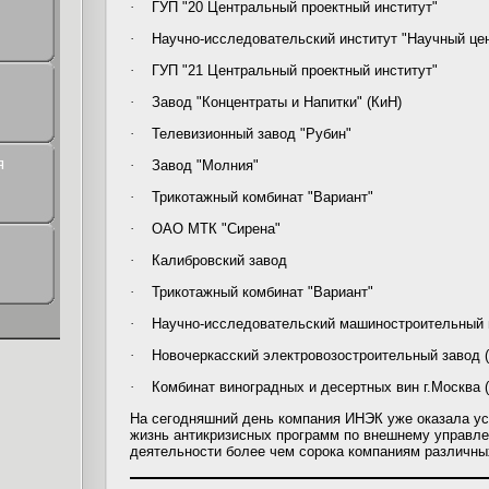
·
ГУП "20 Центральный проектный институт"
·
Научно-исследовательский институт "Научный цент
·
ГУП "21 Центральный проектный институт"
·
Завод "Концентраты и Напитки" (КиН)
·
Телевизионный завод "Рубин"
я
·
Завод "Молния"
·
Трикотажный комбинат "Вариант"
·
ОАО МТК "Сирена"
·
Калибровский завод
·
Трикотажный комбинат "Вариант"
·
Научно-исследовательский машиностроительный 
·
Новочеркасский электровозостроительный завод 
·
Комбинат виноградных и десертных вин г.Москва 
На сегодняшний день компания ИНЭК уже оказала ус
жизнь антикризисных программ по внешнему управл
деятельности более чем сорока компаниям различны