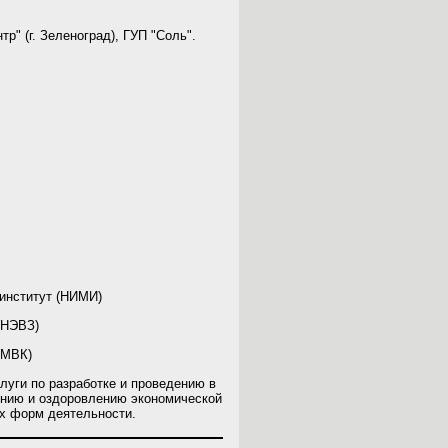
р" (г. Зеленоград), ГУП "Соль".
институт (НИМИ)
(НЭВЗ)
(МВК)
луги по разработке и проведению в
ению и оздоровлению экономической
х форм деятельности.