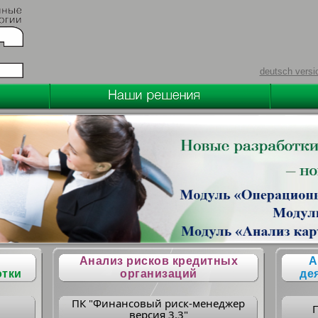
deutsch versi
Анализ рисков кредитных
А
отки
организаций
де
ПК "Финансовый риск-менеджер
версия 3.3"