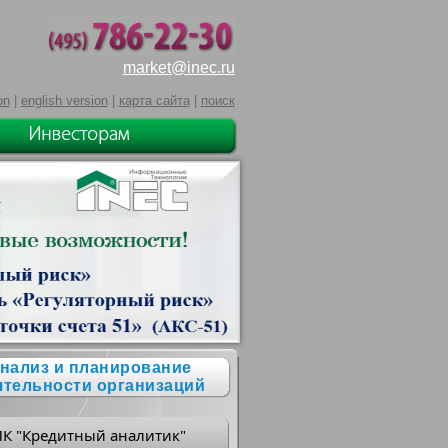
market@inec.ru
on
|
english version
|
карта сайта
|
поиск
нализ и планирование
ятельности организаций
ПК "Кредитный аналитик"