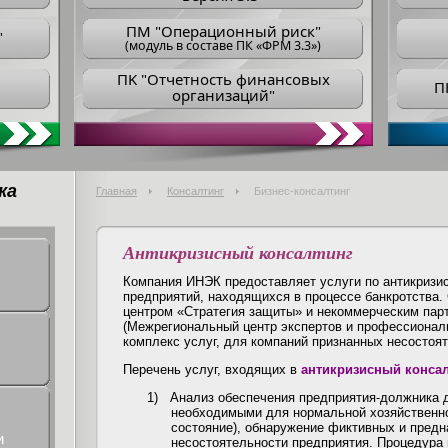
ПM "Операционный риск"
"
(модуль в составе ПК «ФРМ 3.3»)
ПK "Отчетность финансовых
П
организаций"
ка
Главная
Консалтинг
Бизнес-консалтинг
Антикризисный консалтинг
Компания ИНЭК предоставляет услуги по антикризи
предприятий, находящихся в процессе банкротства.
центром «Стратегия защиты» и некоммерческим па
(Межрегиональный центр экспертов и профессионал
комплекс услуг, для компаний признанных несостоят
Перечень услуг, входящих в
антикризисный консал
1)
Анализ обеспечения предприятия-должника 
необходимыми для нормальной хозяйственн
состояние), обнаружение фиктивных и пред
и
несостоятельности предприятия. Процедура 