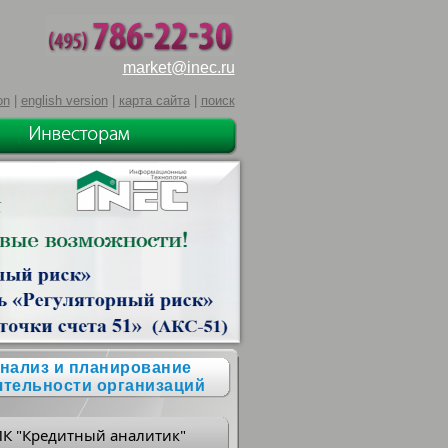
market@inec.ru
on
|
english version
|
карта сайта
|
поиск
нализ и планирование
ятельности организаций
ПК "Кредитный аналитик"