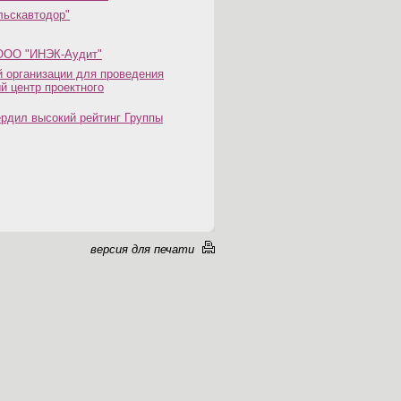
льскавтодор"
 ООО "ИНЭК-Аудит"
й организации для проведения
 центр проектного
рдил высокий рейтинг Группы
версия для печати