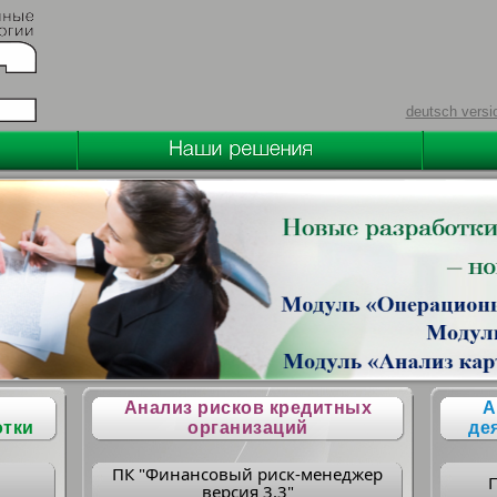
deutsch versi
Анализ рисков кредитных
А
отки
организаций
де
ПК "Финансовый риск-менеджер
версия 3.3"