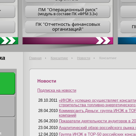
ПM "Операционный риск"
"
(модуль в составе ПК «ФРМ 3.3»)
ПK "Отчетность финансовых
П
организаций"
ка
Главная
Консалтинг
Новости
Консалтинг
Новости
Подписка на новости
28.10.2011
«ИНЭК» успешно осуществляет консалти
строительства топливно-энергетическог
28.04.2010
Коммерсантъ.Деньги: группа ИНЭК в TOP
компаний
26.04.2010
Показатели деятельности аудиторов в 20
23.04.2010
Аналитический обзор российского рынка
и
12.04.2010
Группа ИНЭК в TOP-50 российских конса