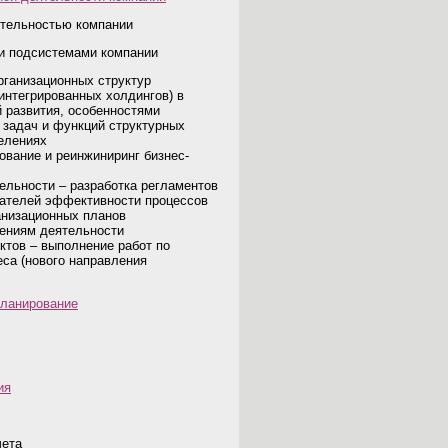
ятельностью компании
 и подсистемами компании
рганизационных структур
 интегрированных холдингов) в
й развития, особенностями
 задач и функций структурных
елениях
ование и реинжиниринг бизнес-
ельности – разработка регламентов
зателей эффективности процессов
анизационных планов
лениям деятельности
ктов – выполнение работ по
еса (нового направления
планирование
ия
чета