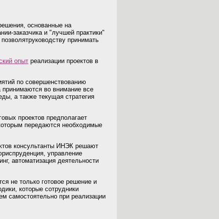
решения, основанные на
ии-заказчика и "лучшей практики"
й, позволятруководству принимать
ский опыт
реализации проектов в
риятий по совершенствованию
а принимаются во внимание все
ды, а также текущая стратегия
говых проектов предполагает
 которым передаются необходимые
ектов консультанты ИНЭК решают
юриспруденция, управление
инг, автоматизация деятельности
ся не только готовое решение и
одики, которые сотрудники
ем самостоятельно при реализации