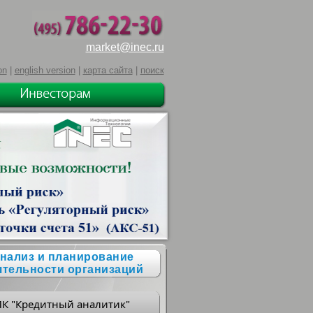
market@inec.ru
on
|
english version
|
карта сайта
|
поиск
нализ и планирование
ятельности организаций
ПК "Кредитный аналитик"