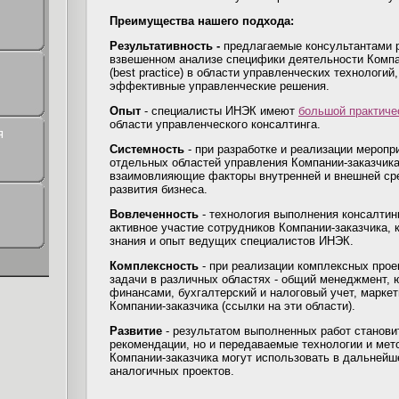
Преимущества нашего подхода:
Результативность -
предлагаемые консультантами 
взвешенном анализе специфики деятельности Компан
(best practice) в области управленческих технологи
эффективные управленческие решения.
Опыт
- специалисты ИНЭК имеют
большой практиче
области управленческого консалтинга.
я
Системность
- при разработке и реализации мероп
отдельных областей управления Компании-заказчик
взаимовлияющие факторы внутренней и внешней сре
развития бизнеса.
Вовлеченность
- технология выполнения консалтин
активное участие сотрудников Компании-заказчика,
знания и опыт ведущих специалистов ИНЭК.
Комплексность
- при реализации комплексных про
задачи в различных областях - общий менеджмент, 
финансами, бухгалтерский и налоговый учет, маркет
Компании-заказчика (ссылки на эти области).
Развитие
- результатом выполненных работ становит
рекомендации, но и передаваемые технологии и мет
Компании-заказчика могут использовать в дальнейш
аналогичных проектов.