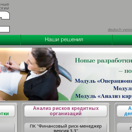
deutsch versi
Анализ рисков кредитных
А
отки
организаций
де
ПК "Финансовый риск-менеджер
версия 3.3"