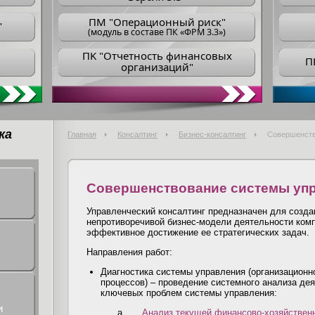
ПM "Операционный риск"
"
(модуль в составе ПК «ФРМ 3.3»)
ПK "Отчетность финансовых
П
организаций"
ка
Главная
Консалтинг
Бизнес-консалтинг
Совершенств
Совершенствование системы уп
Управленческий консалтинг предназначен для созда
непротиворечивой бизнес-модели деятельности ком
эффективное достижение ее стратегических задач.
Направления работ:
Диагностика системы управления (организационн
процессов) – проведение системного анализа де
ключевых проблем системы управления:
и
a.
Анализ текущей финансово-хозяйствен