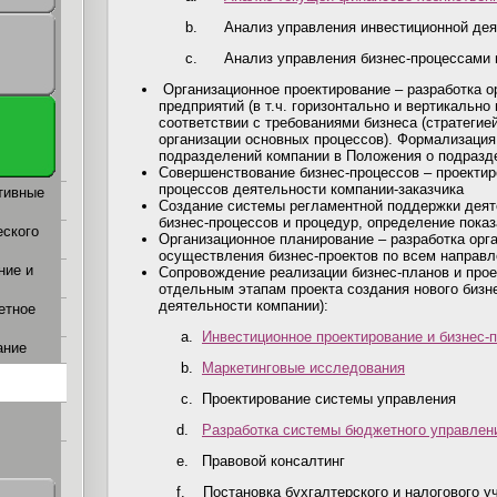
b.
А
нализ управления инвестиционной де
c.
А
нализ управления бизнес-процессами
Организационное проектирование – разработка о
предприятий (в т.ч. горизонтально и вертикально
соответствии с требованиями бизнеса (стратегие
организации основных процессов). Формализация
подразделений компании в Положения о подразд
Совершенствование бизнес-процессов – проектир
процессов деятельности компании-заказчика
тивные
Создание системы регламентной поддержки деят
бизнес-процессов и процедур, определение пока
еского
Организационное планирование – разработка орг
осуществления бизнес-проектов по всем направ
ние и
Сопровождение реализации бизнес-планов и прое
отдельным этапам проекта создания нового бизн
деятельности компании):
етное
a.
Инвестиционное проектирование и бизнес-
ание
b.
Маркетинговые исследования
c.
Проектирование системы управления
d.
Разработка системы бюджетного управлен
e.
Правовой консалтинг
f.
Постановка бухгалтерского и налогового у