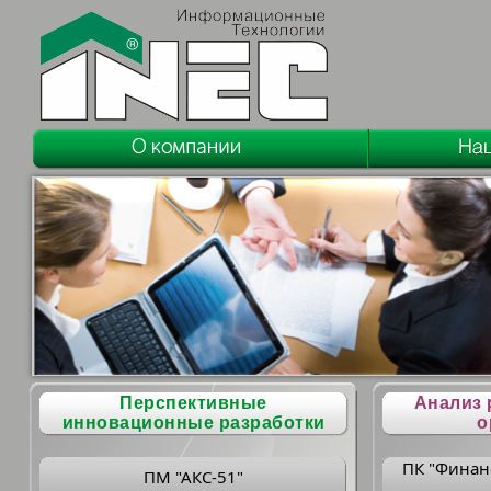
Перспективные
Анализ 
инновационные разработки
о
ПК "Финан
ПМ "АКС-51"