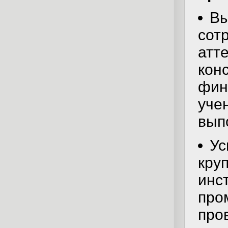
Вы
сот
атт
кон
фин
уче
вып
Ус
кру
инс
про
про