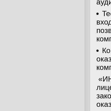
ауд
Те
вхо
поз
ком
Ко
ока
ком
«ИН
лиц
зак
ока