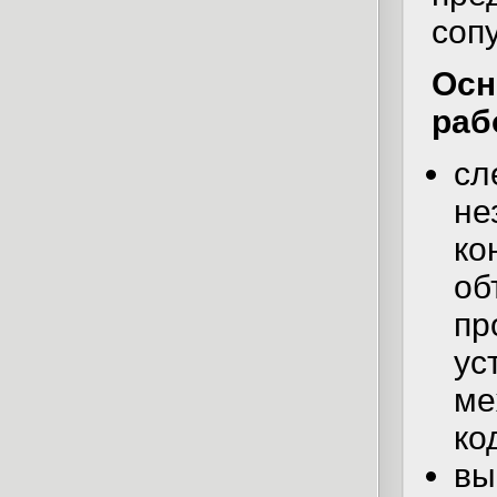
соп
Осн
раб
сл
не
ко
об
пр
ус
ме
ко
вы