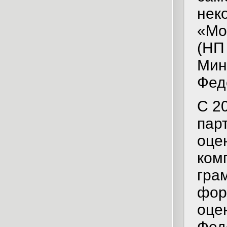
нек
«Мо
(НП
Мин
Фед
С 2
пар
оце
ком
гра
фор
оце
Фед