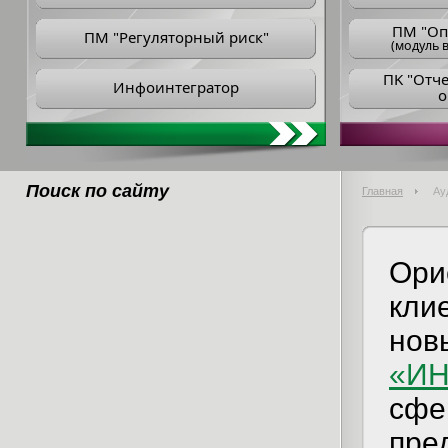
ПM "Оп
ПМ "Регуляторный риск"
(модуль в
ПK "Отч
Инфоинтегратор
о
Поиск по сайту
Главная
Ау
Ори
кли
нов
«ИН
сфе
пре