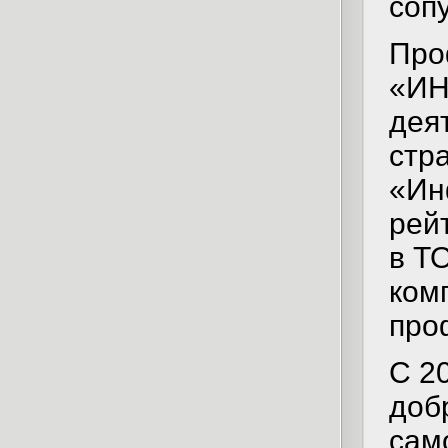
соп
Про
«ИН
дея
стр
«Ин
рей
в Т
ком
про
С 2
доб
сам