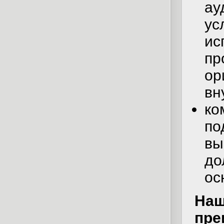
ау
ус
ис
пр
ор
вн
ко
по
вы
до
ос
Наш
пре