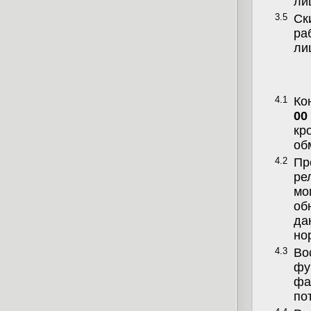
ли
3.5
Ск
ра
ли
4.1
Ко
00
кр
об
4.2
Пр
ре
мо
об
да
но
4.3
Во
фу
фа
по