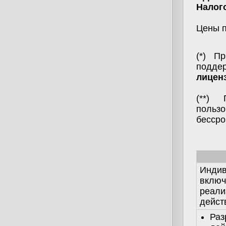
Налог
Цены 
(*) П
подде
лицен
(**)
польз
бессро
Индив
включ
реали
дейст
Раз