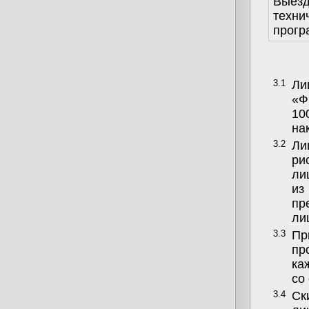
Выезд
техни
прогр
3.1
Ли
«Ф
10
на
3.2
Ли
ри
ли
из
пр
ли
3.3
Пр
пр
ка
со
3.4
Ск