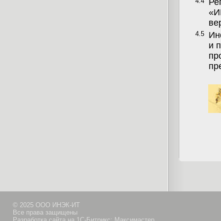
4.4
Ре
«И
ве
4.5
Ин
и 
пр
пр
© 2025 ООО ИНЭК-ИТ
Все права защищены
Разработка сайта на 1С-Битрикс: Максимастер