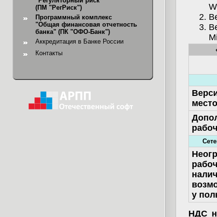
"Регуляторный риск"
W
(ПМ "РегРиск")
В
Программный комплекс
"Общая финансовая отчетность
В
банка"
(ПК "ОФО-Банк")
Mi
Аккредитация в Банке России
Контакты
Верси
мест
Допо
рабоч
Сете
Hеогр
рабоч
налич
возм
у пол
НДС не