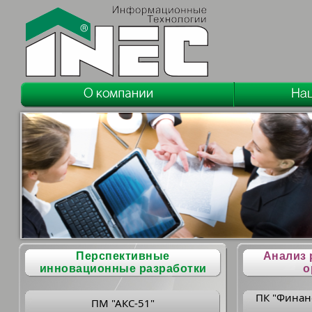
Перспективные
Анализ 
инновационные разработки
о
ПК "Финан
ПМ "АКС-51"