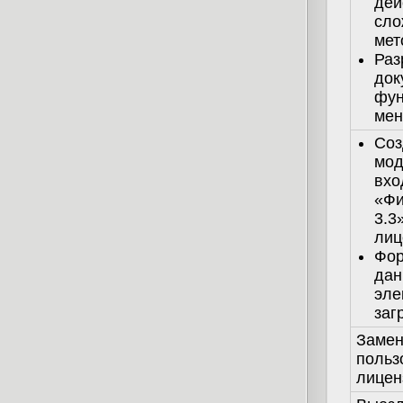
дей
сло
мет
Раз
док
фун
мен
Соз
мод
вхо
«Фи
3.3
лиц
Фор
дан
эле
заг
Замен
польз
лицен