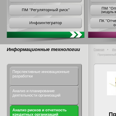
ПM "Оп
ПМ "Регуляторный риск"
(модуль в
ПK "Отч
Инфоинтегратор
о
Информационные технологии
Главная
Ин
Программный 
Перспективные инновационные
разработки
Анализ и планирование
деятельности организаций
Анализ рисков и отчетность
Пр
кредитных организаций