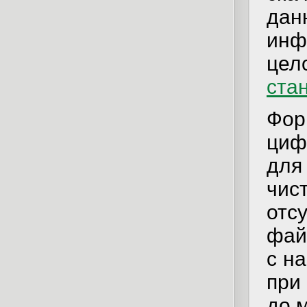
дан
ин
це
ста
Фор
циф
для
чи
отс
фай
с н
при
до 