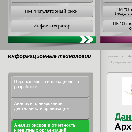
ПM "Оп
ПМ "Регуляторный риск"
(модуль в
ПK "Отч
Инфоинтегратор
о
Информационные технологии
Главная
Ин
Программный 
Перспективные инновационные
разработки
Анализ и планирование
деятельности организаций
Дан
Арх
Анализ рисков и отчетность
кредитных организаций