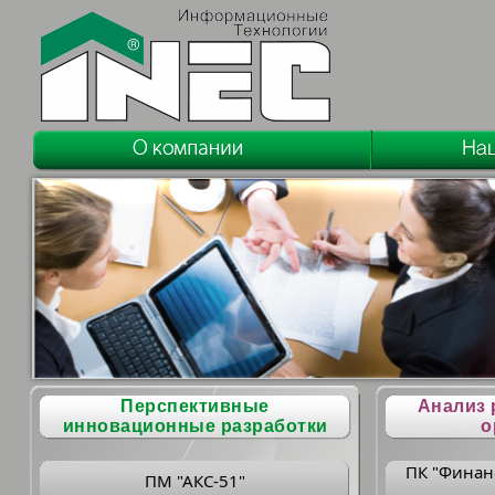
Перспективные
Анализ 
инновационные разработки
о
ПК "Финан
ПМ "АКС-51"