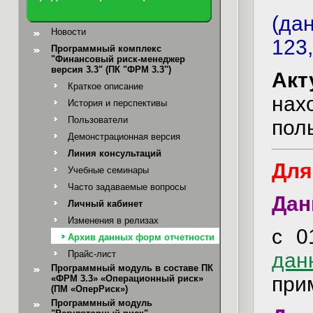
(да
Новости
123,
Программный комплекс
"Финансовый риск-менеджер
версия 3.3" (ПК "ФРМ 3.3")
Акт
Краткое описание
нах
История и перспективы
Пользователи
пол
Демонстрационная версия
Линия консультаций
Для
Учебные семинары
Часто задаваемые вопросы
Дан
Личный кабинет
Изменения в релизах
с 0
Архив данных форм отчетности
дан
Прайс-лист
Программный модуль в составе ПК
при
«ФРМ 3.3» «Операционный риск»
(ПМ «ОперРиск»)
Программный модуль