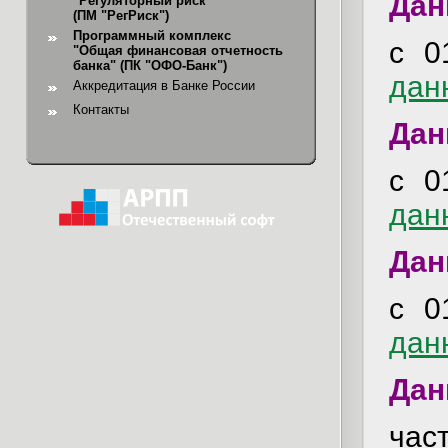
Дан
"Регуляторный риск"
(ПМ "РегРиск")
Программный комплекс
с 0
"Общая финансовая отчетность
банка"
(ПК "ОФО-Банк")
дан
Аккредитация в Банке России
Контакты
Дан
с 0
дан
Дан
с 0
дан
Дан
ча