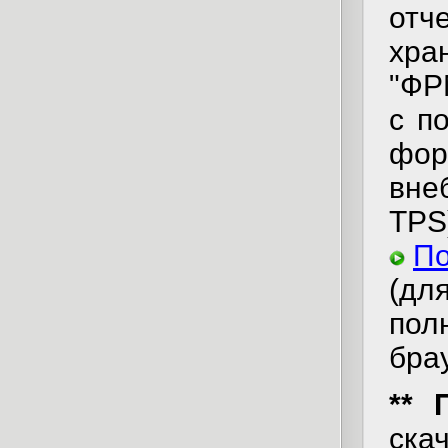
отч
хра
"ФР
с п
фо
вне
TPS
По
(дл
пол
бра
** 
ска