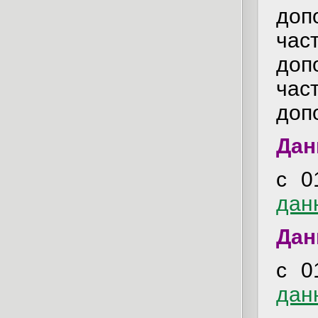
доп
ча
доп
ча
доп
Дан
с 0
дан
Дан
с 0
дан