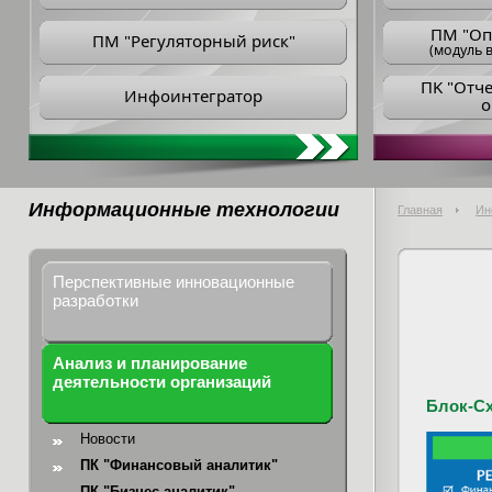
ПM "Оп
ПМ "Регуляторный риск"
(модуль в
ПK "Отч
Инфоинтегратор
о
Информационные технологии
Главная
Ин
Перспективные инновационные
разработки
Анализ и планирование
деятельности организаций
Блок-Сх
Новости
ПК "Финансовый аналитик"
ПК "Бизнес-аналитик"