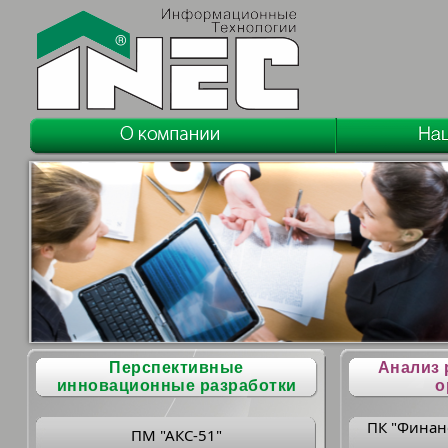
Перспективные
Анализ 
инновационные разработки
о
ПК "Финан
ПМ "АКС-51"