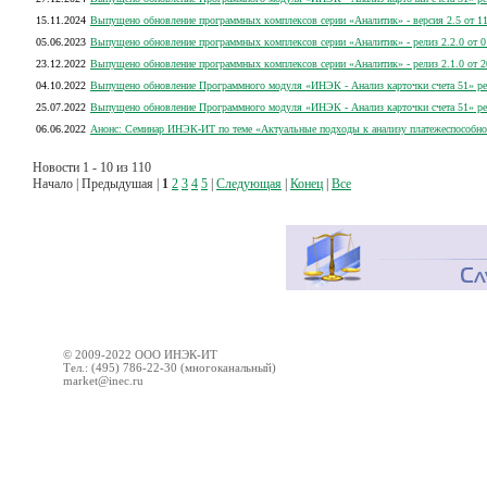
15.11.2024
Выпущено обновление программных комплексов серии «Аналитик» - версия 2.5 от 11
05.06.2023
Выпущено обновление программных комплексов серии «Аналитик» - релиз 2.2.0 от 0
23.12.2022
Выпущено обновление программных комплексов серии «Аналитик» - релиз 2.1.0 от 2
04.10.2022
Выпущено обновление Программного модуля «ИНЭК - Анализ карточки счета 51» рел
25.07.2022
Выпущено обновление Программного модуля «ИНЭК - Анализ карточки счета 51» ре
06.06.2022
Анонс: Семинар ИНЭК-ИТ по теме «Актуальные подходы к анализу платежеспособно
Новости 1 - 10 из 110
Начало | Предыдушая |
1
2
3
4
5
|
Следующая
|
Конец
|
Все
© 2009-2022 ООО ИНЭК-ИТ
Тел.: (495) 786-22-30 (многоканальный)
market@inec.ru