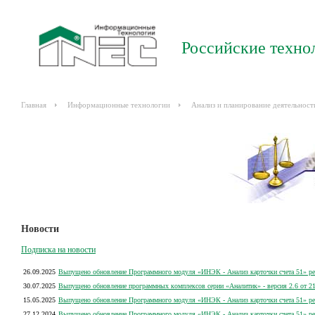
Российские техно
Главная
Информационные технологии
Анализ и планирование деятельност
Новости
Подписка на новости
26.09.2025
Выпущено обновление Программного модуля «ИНЭК - Анализ карточки счета 51» рел
30.07.2025
Выпущено обновление программных комплексов серии «Аналитик» - версия 2.6 от 21
15.05.2025
Выпущено обновление Программного модуля «ИНЭК - Анализ карточки счета 51» рел
27.12.2024
Выпущено обновление Программного модуля «ИНЭК - Анализ карточки счета 51» рел