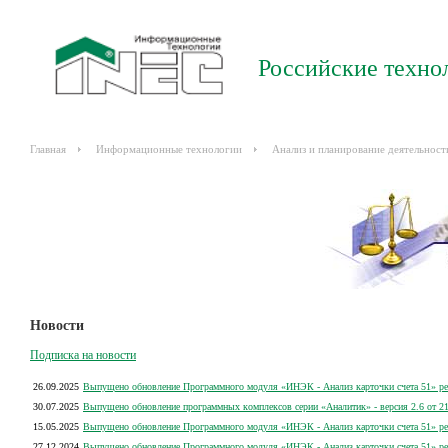
Российские техно
Главная
Информационные технологии
Анализ и планирование деятельност
Новости
Подписка на новости
26.09.2025
Выпущено обновление Программного модуля «ИНЭК - Анализ карточки счета 51» рел
30.07.2025
Выпущено обновление программных комплексов серии «Аналитик» - версия 2.6 от 21
15.05.2025
Выпущено обновление Программного модуля «ИНЭК - Анализ карточки счета 51» рел
27.12.2024
Выпущено обновление Программного модуля «ИНЭК - Анализ карточки счета 51» рел