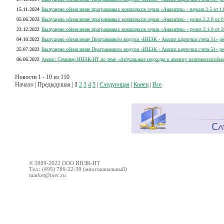
15.11.2024
Выпущено обновление программных комплексов серии «Аналитик» - версия 2.5 от 11
05.06.2023
Выпущено обновление программных комплексов серии «Аналитик» - релиз 2.2.0 от 0
23.12.2022
Выпущено обновление программных комплексов серии «Аналитик» - релиз 2.1.0 от 2
04.10.2022
Выпущено обновление Программного модуля «ИНЭК - Анализ карточки счета 51» рел
25.07.2022
Выпущено обновление Программного модуля «ИНЭК - Анализ карточки счета 51» ре
06.06.2022
Анонс: Семинар ИНЭК-ИТ по теме «Актуальные подходы к анализу платежеспособно
Новости 1 - 10 из 110
Начало | Предыдушая |
1
2
3
4
5
|
Следующая
|
Конец
|
Все
© 2009-2022 ООО ИНЭК-ИТ
Тел.: (495) 786-22-30 (многоканальный)
market@inec.ru