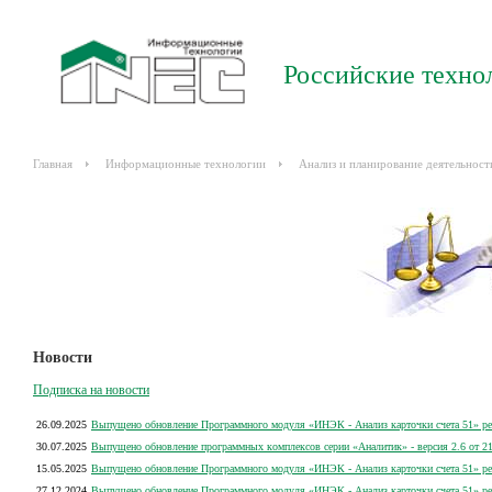
Российские техно
Главная
Информационные технологии
Анализ и планирование деятельност
Новости
Подписка на новости
26.09.2025
Выпущено обновление Программного модуля «ИНЭК - Анализ карточки счета 51» рел
30.07.2025
Выпущено обновление программных комплексов серии «Аналитик» - версия 2.6 от 21
15.05.2025
Выпущено обновление Программного модуля «ИНЭК - Анализ карточки счета 51» рел
27.12.2024
Выпущено обновление Программного модуля «ИНЭК - Анализ карточки счета 51» рел