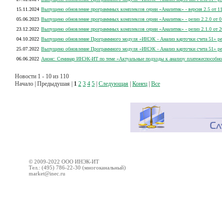
15.11.2024
Выпущено обновление программных комплексов серии «Аналитик» - версия 2.5 от 11
05.06.2023
Выпущено обновление программных комплексов серии «Аналитик» - релиз 2.2.0 от 0
23.12.2022
Выпущено обновление программных комплексов серии «Аналитик» - релиз 2.1.0 от 2
04.10.2022
Выпущено обновление Программного модуля «ИНЭК - Анализ карточки счета 51» рел
25.07.2022
Выпущено обновление Программного модуля «ИНЭК - Анализ карточки счета 51» ре
06.06.2022
Анонс: Семинар ИНЭК-ИТ по теме «Актуальные подходы к анализу платежеспособно
Новости 1 - 10 из 110
Начало | Предыдушая |
1
2
3
4
5
|
Следующая
|
Конец
|
Все
© 2009-2022 ООО ИНЭК-ИТ
Тел.: (495) 786-22-30 (многоканальный)
market@inec.ru