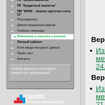
ПК "Кредитный аналитик"
ПМ "ИНЭК – Анализ карточки счета
51"
Пользователи
Демонстрационные версии
Учебные семинары
Изменения в версиях и релизах
Вер
Личный кабинет
Блок ввода исходных данных
Из
Прайс-лист
ме
Контакты
24
Анализ рисков и отчетность
кредитных организаций
Вер
Из
ме
21