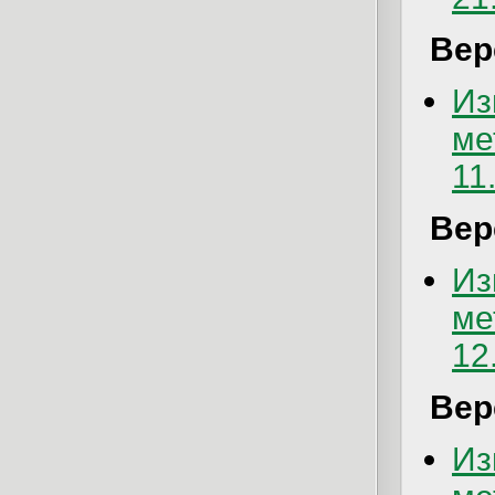
Вер
Из
ме
11
Вер
Из
ме
12
Вер
Из