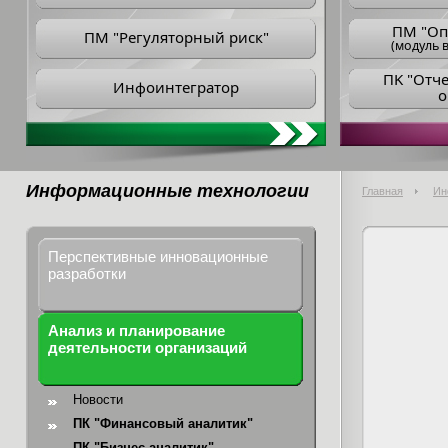
ПM "Оп
ПМ "Регуляторный риск"
(модуль в
ПK "Отч
Инфоинтегратор
о
Информационные технологии
Главная
Ин
Перспективные инновационные
разработки
Анализ и планирование
деятельности организаций
Новости
ПК "Финансовый аналитик"
ПК "Бизнес-аналитик"