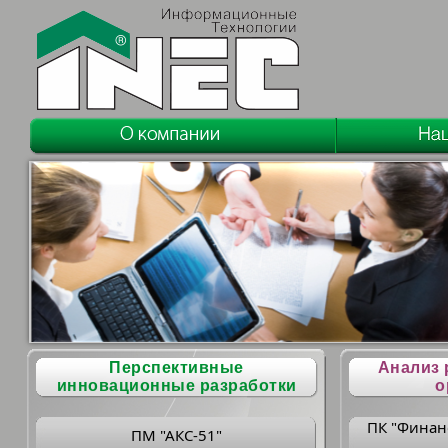
Перспективные
Анализ 
инновационные разработки
о
ПК "Финан
ПМ "АКС-51"