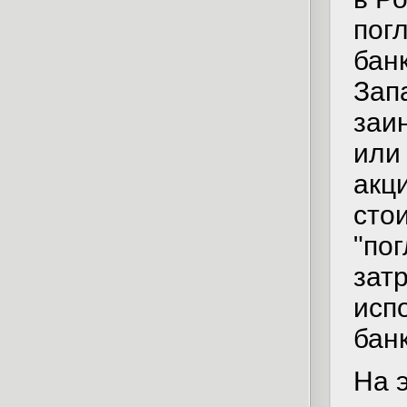
пог
банк
Зап
заи
или
акц
сто
"по
зат
исп
бан
На 