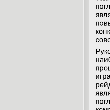
пог
явл
пов
кон
сов
Рук
наи
про
игр
рей
явл
пог
ком