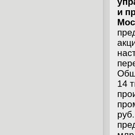
упр
и п
Мо
пре
акци
нас
пер
Общ
14 
про
про
руб
пре
млр