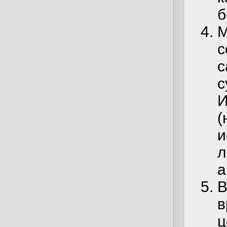
б
М
с
с
с
И
(
и
л
а
В
в
ц