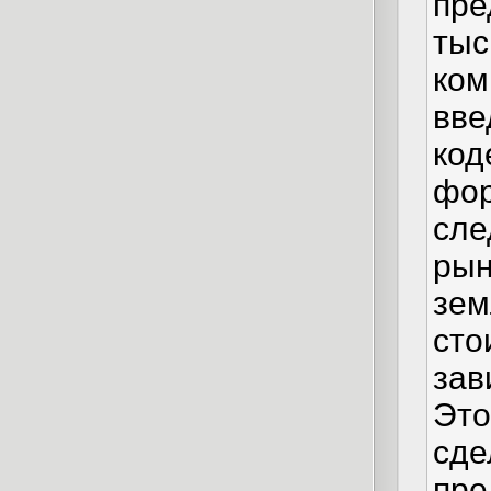
пре
тыс
ком
вве
код
фор
сле
рын
зем
сто
зав
Это
сде
пре