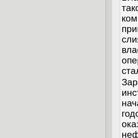
так
ком
при
сли
вла
опе
ста
Зар
инс
нач
год
ока
не