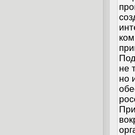
про
соз
инт
ком
при
Под
не 
но 
обе
рос
При
вок
орг