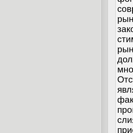
сов
рын
зак
сти
рын
дол
мно
Отс
явл
фак
про
сли
при