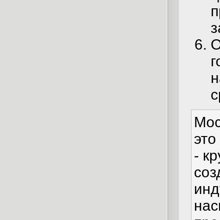
п
з
О
г
н
с
Мос
это
- к
соз
инд
на