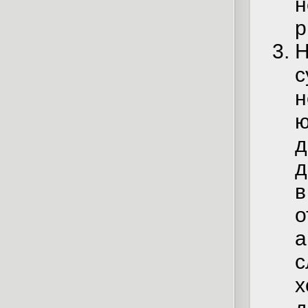
н
р
Н
с
н
ю
д
д
в
о
а
с
х