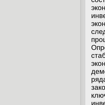
эко
инв
эко
сле
про
Опр
ста
эко
дем
ряда
зак
клю
инв