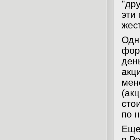
"др
эти
жес
Одн
фор
ден
акц
мен
(ак
сто
по н
Еще
в Р