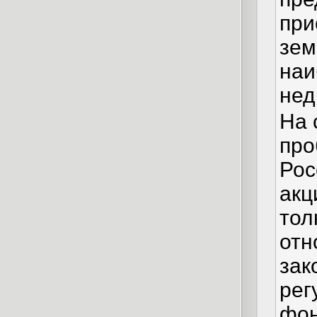
при
зем
наи
нед
На 
про
Рос
акц
тол
отн
зак
рег
фон