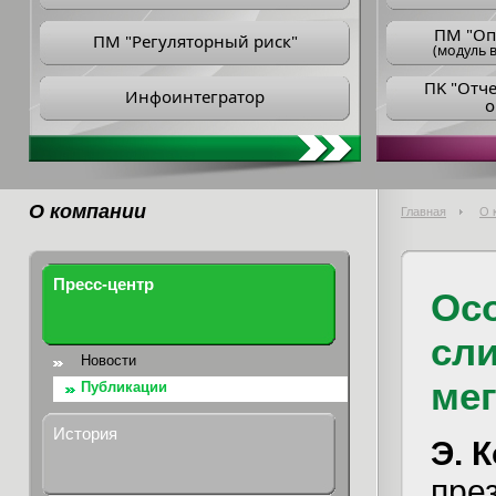
ПM "Оп
ПМ "Регуляторный риск"
(модуль в
ПK "Отч
Инфоинтегратор
о
О компании
Главная
О 
Пресс-центр
Ос
сл
Новости
ме
Публикации
История
Э. 
пре