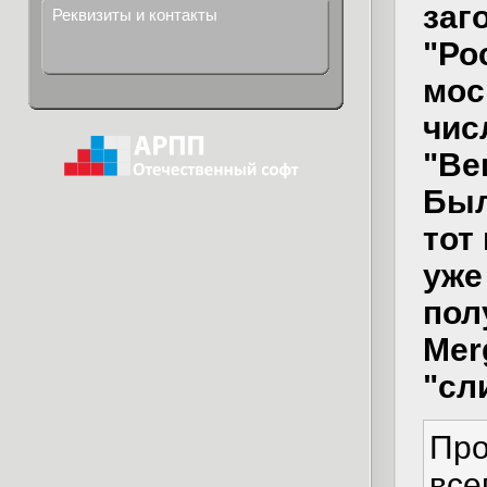
заг
Реквизиты и контакты
"Ро
мос
чис
"Ве
Был
тот
уже
пол
Mer
"сл
Про
все