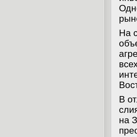
Одн
рын
На 
объ
агр
все
инт
Вос
В о
сли
на 
пре