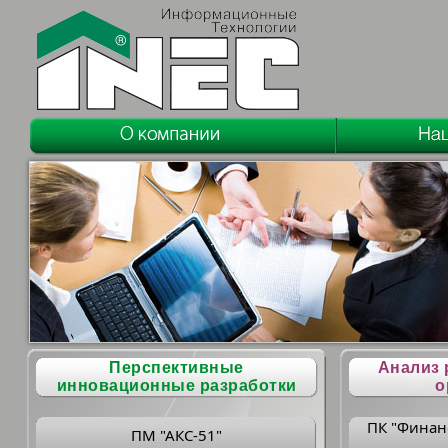
Перспективные
Анализ 
инновационные разработки
о
ПК "Финан
ПМ "АКС-51"