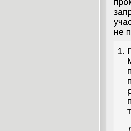
про
зап
уча
не 