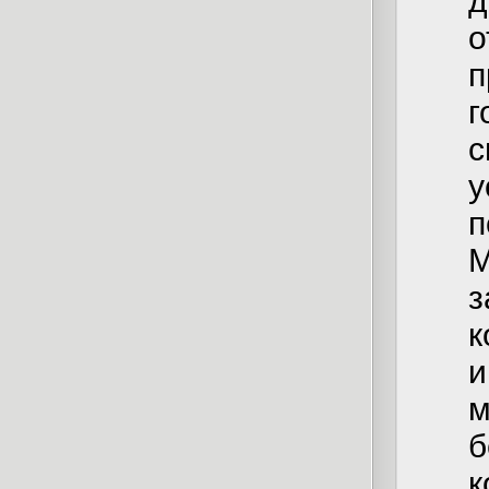
д
о
п
г
с
у
п
М
з
к
и
м
б
к