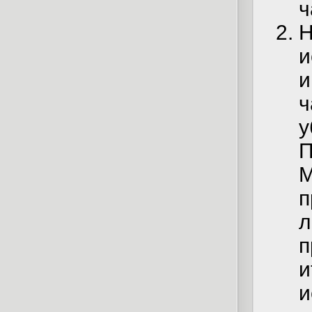
ч
Н
и
и
ч
у
П
М
п
л
п
и
и