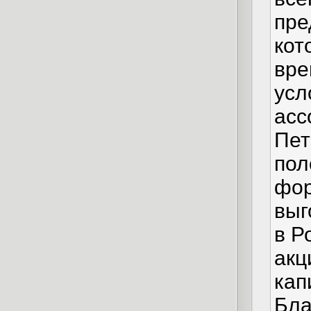
пре
кот
вре
усл
асс
Пет
пол
фор
выг
в Р
акц
кап
Бла