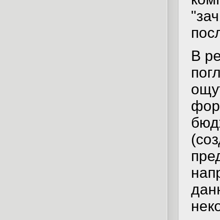
"зач
пос
В р
пог
ощу
фор
бюд
(со
пре
нап
дан
нек