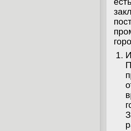
ест
зак
пос
про
горо
И
П
п
о
в
г
З
р