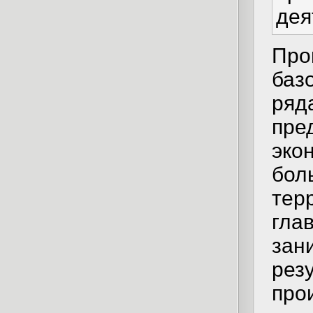
дея
Про
баз
ряд
пре
эко
бол
тер
гла
зан
рез
про