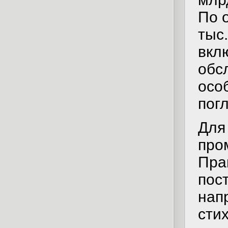
По 
тыс
вкл
обс
особ
пог
Для
про
Пра
пос
нап
сти