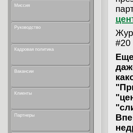
Миссия
пар
цен
Руководство
Жур
#20
Кадровая политика
Еще
даж
Вакансии
как
"Пр
Клиенты
"це
"сл
Партнеры
Впе
нед