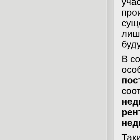
уча
про
сущ
лиш
буд
В с
осо
пос
соо
нед
рен
нед
Так