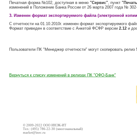
Печатная форма №102, доступная в меню
"Сервис"
, пункт
"Печать
изменений в Положение Банка России от 26 марта 2007 года № 302
3. Изменен формат экспортируемого файла (электронной копи
С отчетности на 01.10.2010г. изменен формат экспортируемого фа
Формат приведен в соответствие с Анкетой ФСФР версии
2.12
и до
Пользователи П
К "Менеджер отчетности" могут скопировать
релиз 
Вернуться к списку изменений в релизах ПК "ОФО-Банк"
© 2009-2022 ООО ИНЭК-ИТ
Тел.: (495) 786-22-30 (многоканальный)
market@inec.ru