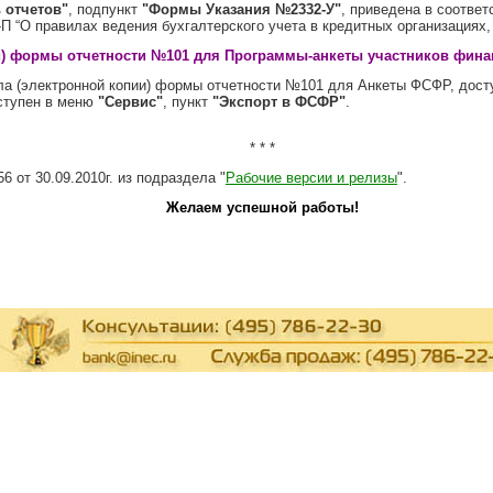
 отчетов"
, подпункт
"Формы Указания №2332-У"
, приведена в соответ
-П “О правилах ведения бухгалтерского учета в кредитных организациях
и) формы отчетности №101 для Программы-анкеты участников фина
йла (электронной копии) формы отчетности №101 для Анкеты ФСФР, дос
ступен в меню
"Сервис"
, пункт
"Экспорт в ФСФР"
.
* * *
56 от 30.09.2010г.
из подраздела
"
Рабочие версии и релизы
".
Желаем успешной работы!