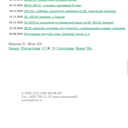
01.12.2010
ИНЭК-АФСП – в помощь защитникам Родины
18.11.2010
ООО КБ «Лайтбанк» анализирует заемщиков на ПК «Банковский Аналитик»
11.11.2010
ПК «ИНЭК-Аналитик» в Хакасии
02.11.2010
ГК ЕВРААС автоматизирует финансовый анализ на ПК "ИНЭК-Аналитик"
25.10.2010
ИНЭК расширяет географию сотрудничества с региональными органами управления
04.08.2010
Программные продукты серии "Аналитик" версия 11.0
Новости 51 - 60 из 110
Начало
|
Предыдушая
|
4
5
6
7
8
|
Следующая
|
Конец
|
Все
© 2009-2022 ООО ИНЭК-ИТ
Тел.: (495) 786-22-30 (многоканальный)
market@inec.ru