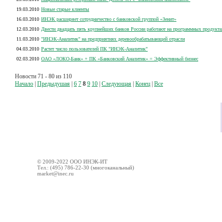
19.03.2010
Новые старые клиенты
16.03.2010
ИНЭК расширяет сотрудничество с банковской группой «Зенит»
12.03.2010
Двести двадцать пять крупнейших банков России работают на программных продукта
11.03.2010
"ИНЭК-Аналитик" на предприятиях деревообрабатывающей отрасли
04.03.2010
Растет число пользователей ПК "ИНЭК-Аналитик"
02.03.2010
ОАО «ЛОКО-Банк» + ПК «Банковский Аналитик» = Эффективный бизнес
Новости 71 - 80 из 110
Начало
|
Предыдушая
|
6
7
8
9
10
|
Следующая
|
Конец
|
Все
© 2009-2022 ООО ИНЭК-ИТ
Тел.: (495) 786-22-30 (многоканальный)
market@inec.ru