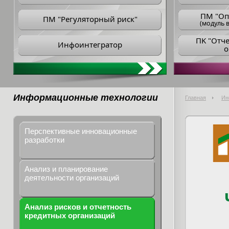
ПM "Оп
ПМ "Регуляторный риск"
(модуль в
ПK "Отч
Инфоинтегратор
о
Информационные технологии
Главная
Ин
Перспективные инновационные
разработки
Анализ и планирование
деятельности организаций
Анализ рисков и отчетность
кредитных организаций