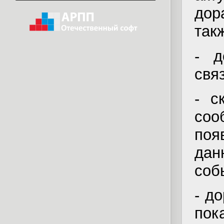
дор
так
- д
свя
- с
со
поя
дан
соб
- д
по