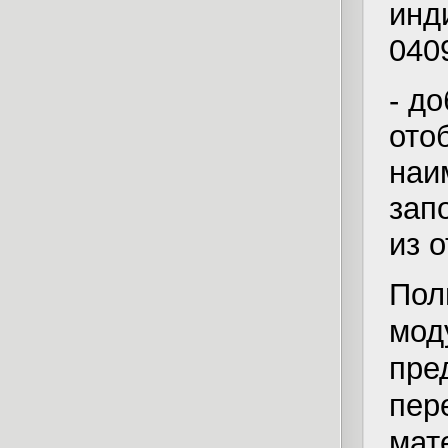
инд
040
- д
от
на
зап
из 
По
мо
пре
пер
ма