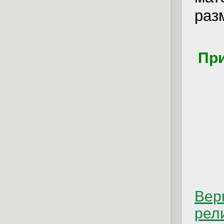
раз
При
Вер
рел