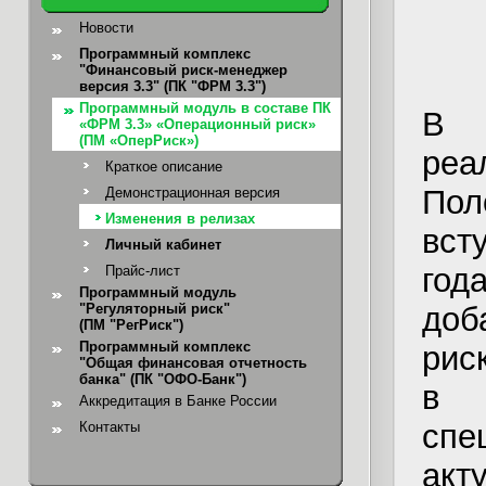
Новости
Программный комплекс
"Финансовый риск-менеджер
версия 3.3" (ПК "ФРМ 3.3")
Программный модуль в составе ПК
В м
«ФРМ 3.3» «Операционный риск»
(ПМ «ОперРиск»)
ре
Краткое описание
Пол
Демонстрационная версия
Изменения в релизах
вст
Личный кабинет
го
Прайс-лист
Программный модуль
"Регуляторный риск"
доб
(ПМ "РегРиск")
Программный комплекс
рис
"Общая финансовая отчетность
банка"
(ПК "ОФО-Банк")
в 
Аккредитация в Банке России
сп
Контакты
акт