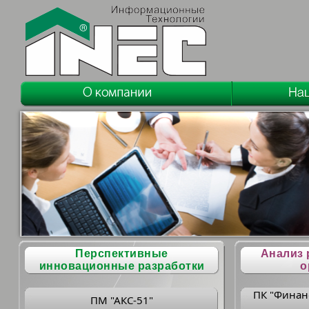
Перспективные
Анализ 
инновационные разработки
о
ПК "Финан
ПМ "АКС-51"