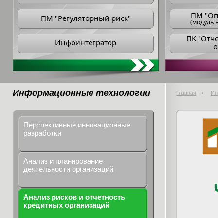
ПM "Оп
ПМ "Регуляторный риск"
(модуль в
ПK "Отч
Инфоинтегратор
о
Информационные технологии
Главная
Ин
Перспективные инновационные
разработки
Анализ и планирование
деятельности организаций
Анализ рисков и отчетность
кредитных организаций