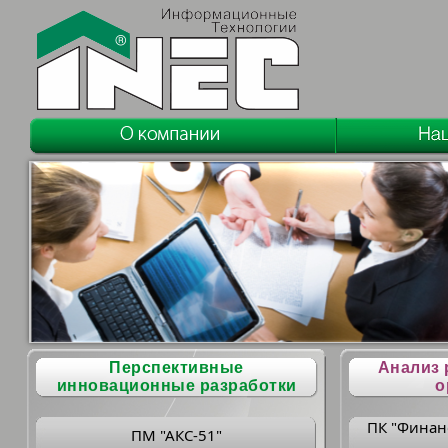
Перспективные
Анализ 
инновационные разработки
о
ПК "Финан
ПМ "АКС-51"