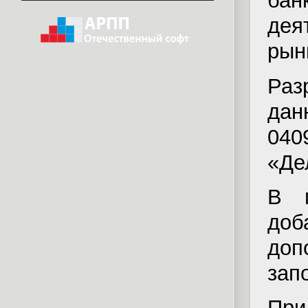
ба
дея
рын
Раз
дан
04
«Де
В 
доб
до
зап
При