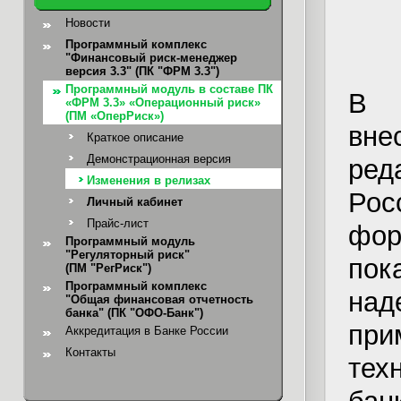
Новости
Программный комплекс
"Финансовый риск-менеджер
версия 3.3" (ПК "ФРМ 3.3")
Программный модуль в составе ПК
В м
«ФРМ 3.3» «Операционный риск»
(ПМ «ОперРиск»)
вне
Краткое описание
Демонстрационная версия
ред
Изменения в релизах
Рос
Личный кабинет
Прайс-лист
фо
Программный модуль
"Регуляторный риск"
по
(ПМ "РегРиск")
Программный комплекс
над
"Общая финансовая отчетность
банка"
(ПК "ОФО-Банк")
при
Аккредитация в Банке России
Контакты
тех