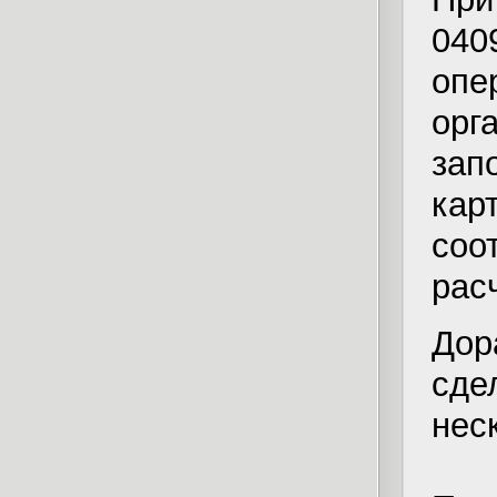
040
опе
орг
зап
кар
со
рас
Дор
сде
нес