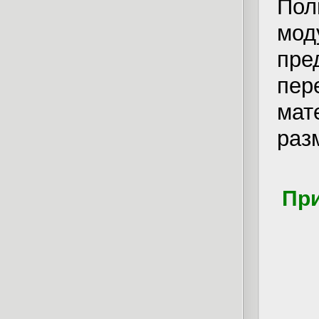
По
мо
пре
пер
ма
раз
При