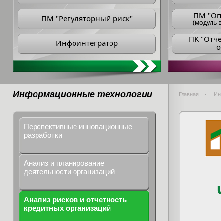
ПM "Оп
ПМ "Регуляторный риск"
(модуль в
ПK "Отч
Инфоинтегратор
о
Информационные технологии
Главная
Ин
Перспективные инновационные
разработки
Анализ и планирование
деятельности организаций
Анализ рисков и отчетность
кредитных организаций