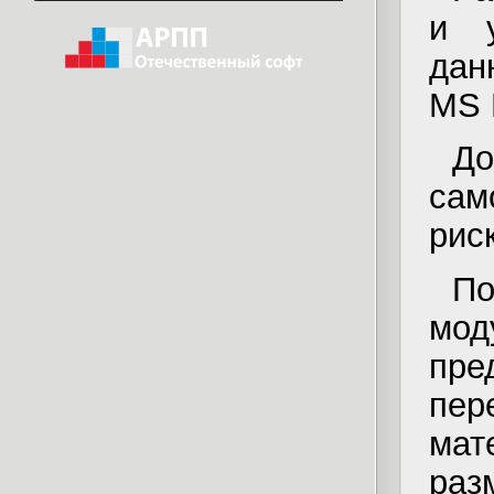
и у
дан
MS
До
сам
рис
П
мо
пре
пер
ма
раз