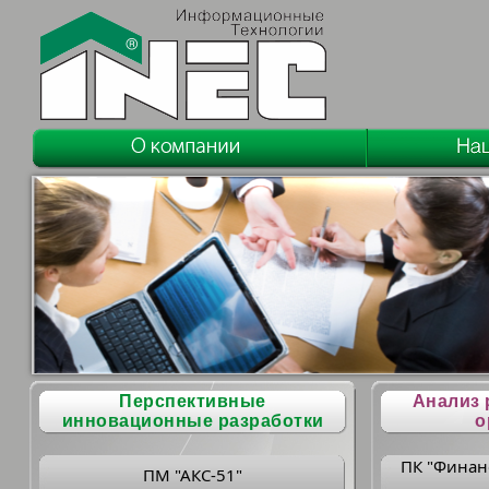
Перспективные
Анализ 
инновационные разработки
о
ПК "Финан
ПМ "АКС-51"