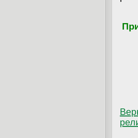
При
Вер
рел