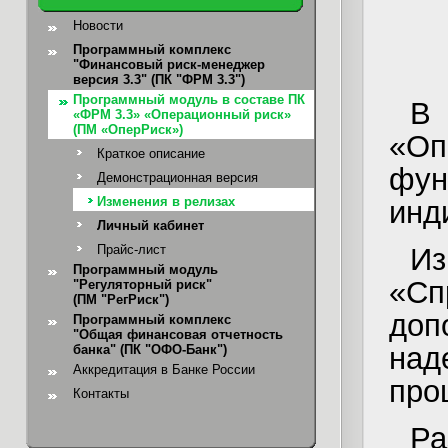
Новости
Программный комплекс
"Финансовый риск-менеджер
версия 3.3" (ПК "ФРМ 3.3")
Программный модуль в составе ПК
В
«ФРМ 3.3» «Операционный риск»
(ПМ «ОперРиск»)
«Оп
Краткое описание
фун
Демонстрационная версия
Изменения в релизах
инд
Личный кабинет
И
Прайс-лист
Программный модуль
«Сп
"Регуляторный риск"
(ПМ "РегРиск")
доп
Программный комплекс
"Общая финансовая отчетность
над
банка"
(ПК "ОФО-Банк")
Аккредитация в Банке России
про
Контакты
Ра