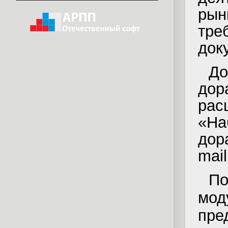
рын
тре
док
До
дор
ра
«На
дор
mail
П
мо
пре