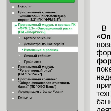
Новости
Программный комплекс
"Финансовый риск-менеджер
версия 3.3" (ПК "ФРМ 3.3")
Программный модуль в составе ПК
«ФРМ 3.3» «Операционный риск»
(ПМ «ОперРиск»)
«Оп
Краткое описание
но
Демонстрационная версия
Изменения в релизах
фо
Личный кабинет
фо
Прайс-лист
по
Программный модуль
"Регуляторный риск"
(ПМ "РегРиск")
над
Программный комплекс
"Общая финансовая отчетность
при
банка"
(ПК "ОФО-Банк")
тех
Аккредитация в Банке России
Контакты
ба
дея