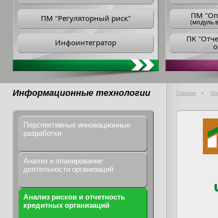
ПM "Оп
ПМ "Регуляторный риск"
(модуль в
ПK "Отч
Инфоинтегратор
о
Информационные технологии
Главная
Ин
Перспективные инновационные
разработки
Анализ и планирование
деятельности организаций
Анализ рисков и отчетность
кредитных организаций