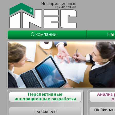
Перспективные
Анализ 
инновационные разработки
о
ПК "Финан
ПМ "АКС-51"