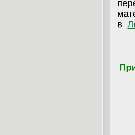
пер
мат
в
Л
При