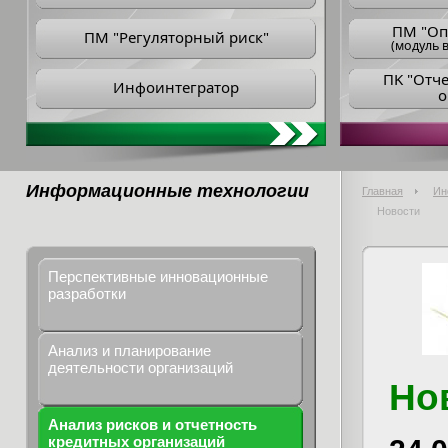
ПM "Оп
ПМ "Регуляторный риск"
(модуль в
ПK "Отч
Инфоинтегратор
о
Информационные технологии
Главная
Ин
Новости
Перспективные инновационные
разработки
Анализ и планирование
деятельности организаций
Но
Анализ рисков и отчетность
кредитных организаций