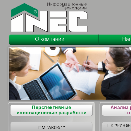
Перспективные
Анализ 
инновационные разработки
о
ПК "Финан
ПМ "АКС-51"