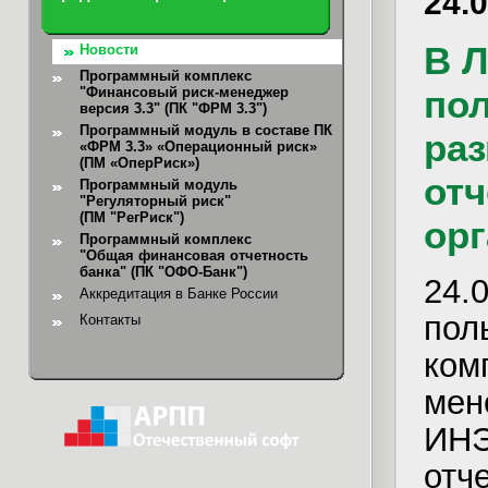
24.
В 
Новости
Программный комплекс
пол
"Финансовый риск-менеджер
версия 3.3" (ПК "ФРМ 3.3")
Программный модуль в составе ПК
ра
«ФРМ 3.3» «Операционный риск»
(ПМ «ОперРиск»)
отч
Программный модуль
"Регуляторный риск"
(ПМ "РегРиск")
орг
Программный комплекс
"Общая финансовая отчетность
банка"
(ПК "ОФО-Банк")
24
Аккредитация в Банке России
по
Контакты
ко
мен
ИНЭ
отч