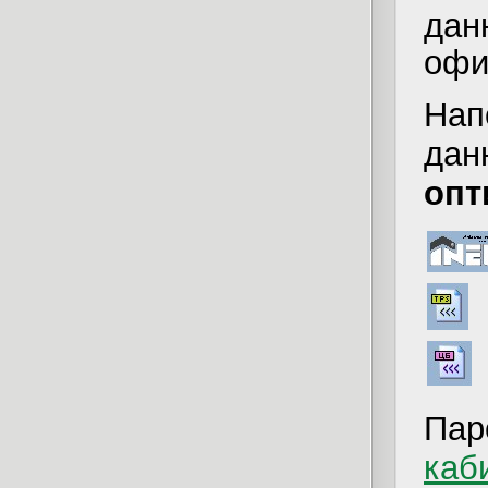
да
офи
Нап
дан
опт
Пар
каб