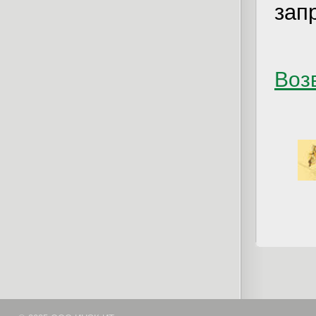
зап
Возв