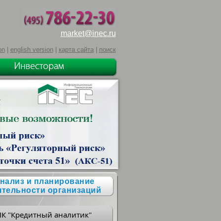
market@inec.ru
on
|
english version
|
карта сайта
|
поиск
нализ и планирование
ятельности организаций
ПК "Кредитный аналитик"