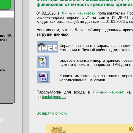
финансовая отчетность кредитных организа
04.02.2026 в
Личных кабинетах
пользователей Пр
риск-менеджер версия 3.3" на сайте ИНЭК-ИТ 
кредитных организаций по данным на 01.01.2026 с о
Напоминаем, что в Блоке «Импорт данных» прис
загрузки данных
:
аве ПК
иск»
Справочная кнопка справа на панели 
Компании в Личный кабинет для скачив
Быстрые кнопки импорта данных позвол
нужном формате, например, TPS для от
сть
Кнопка импорта курсов валют чере
использования шаблон
ов.
Пароль/логин для входа в
Личный кабинет
на с
на
bank@inec.ru
.
Возврат к списку