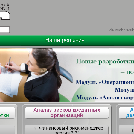
deutsch versi
Анализ рисков кредитных
А
отки
организаций
де
ПК "Финансовый риск-менеджер
версия 3.3"