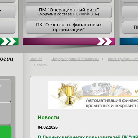
ПM "Операционный риск"
"
(модуль в составе ПК «ФРМ 3.3»)
ПK "Отчетность финансовых
П
организаций"
огии
Главная
Информационные технологии
Анализ рисков и о
Новости
е
Новости
04.02.2026
В Личных кабинетах пользователей ПК "ФР