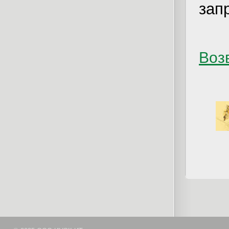
зап
Возв