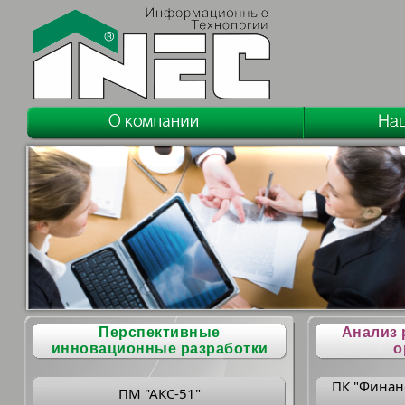
Перспективные
Анализ 
инновационные разработки
о
ПК "Финан
ПМ "АКС-51"