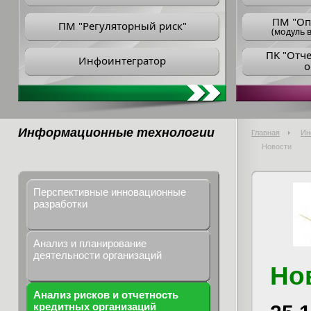
ПM "Оп
ПМ "Регуляторный риск"
(модуль в
ПK "Отч
Инфоинтегратор
о
Информационные технологии
Главная
Ин
Новости
Перспективные инновационные
разработки
Анализ и планирование
деятельности организаций
Но
Анализ рисков и отчетность
кредитных организаций