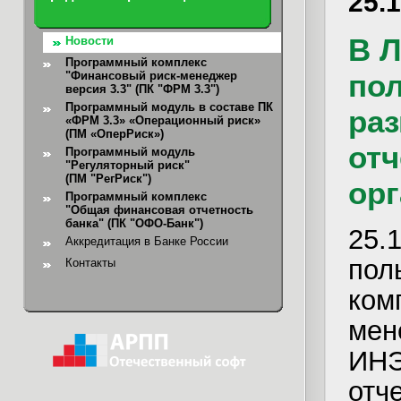
25.
В 
Новости
Программный комплекс
пол
"Финансовый риск-менеджер
версия 3.3" (ПК "ФРМ 3.3")
Программный модуль в составе ПК
ра
«ФРМ 3.3» «Операционный риск»
(ПМ «ОперРиск»)
отч
Программный модуль
"Регуляторный риск"
(ПМ "РегРиск")
орг
Программный комплекс
"Общая финансовая отчетность
банка"
(ПК "ОФО-Банк")
25
Аккредитация в Банке России
по
Контакты
ко
мен
ИНЭ
отч