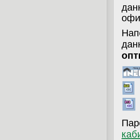
да
офи
Нап
дан
опт
Пар
каб