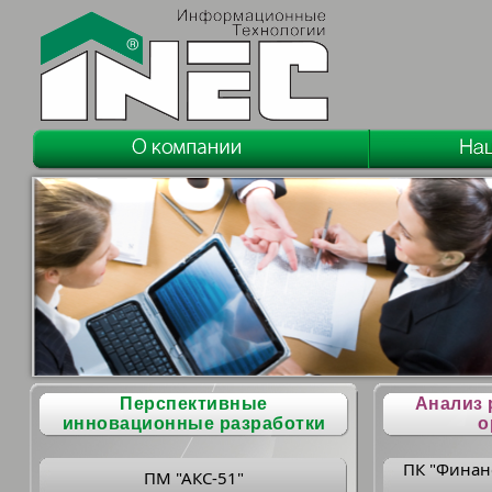
Перспективные
Анализ 
инновационные разработки
о
ПК "Финан
ПМ "АКС-51"