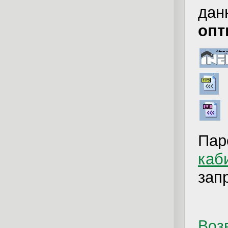
дан
опт
Пар
каб
зап
Возв