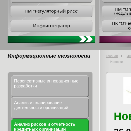
ПM "Оп
ПМ "Регуляторный риск"
(модуль в
ПK "Отч
Инфоинтегратор
о
Информационные технологии
Главная
Ин
Новости
Перспективные инновационные
разработки
Анализ и планирование
деятельности организаций
Но
Анализ рисков и отчетность
кредитных организаций