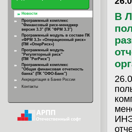
26.
В 
Новости
Программный комплекс
пол
"Финансовый риск-менеджер
версия 3.3" (ПК "ФРМ 3.3")
Программный модуль в составе ПК
ра
«ФРМ 3.3» «Операционный риск»
(ПМ «ОперРиск»)
отч
Программный модуль
"Регуляторный риск"
(ПМ "РегРиск")
орг
Программный комплекс
"Общая финансовая отчетность
банка"
(ПК "ОФО-Банк")
26
Аккредитация в Банке России
по
Контакты
ко
мен
ИНЭ
отч