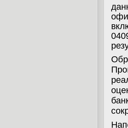
да
офи
вк
04
рез
Об
Пр
реа
оце
ба
сок
Нап