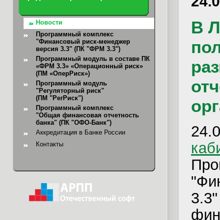
24.
В 
Новости
Программный комплекс
пол
"Финансовый риск-менеджер
версия 3.3" (ПК "ФРМ 3.3")
Программный модуль в составе ПК
ра
«ФРМ 3.3» «Операционный риск»
(ПМ «ОперРиск»)
отч
Программный модуль
"Регуляторный риск"
(ПМ "РегРиск")
орг
Программный комплекс
"Общая финансовая отчетность
банка"
(ПК "ОФО-Банк")
2
Аккредитация в Банке России
каб
Контакты
Пр
"Фи
3.3
фин