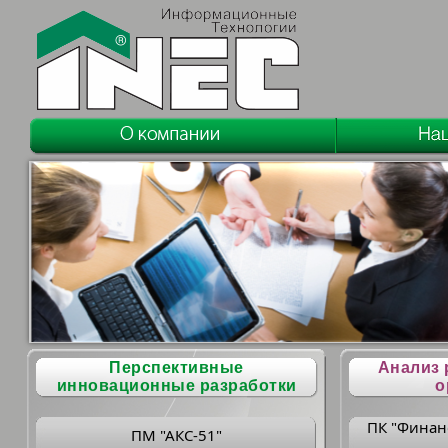
Перспективные
Анализ 
инновационные разработки
о
ПК "Финан
ПМ "АКС-51"