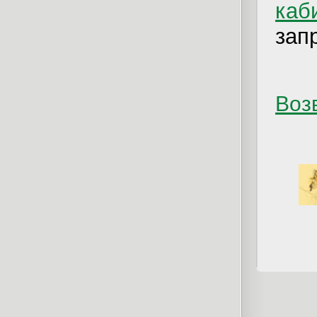
каб
зап
Возв