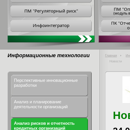
ПM "Оп
ПМ "Регуляторный риск"
(модуль в
ПK "Отч
Инфоинтегратор
о
Информационные технологии
Главная
Ин
Новости
Перспективные инновационные
разработки
Анализ и планирование
деятельности организаций
Но
Анализ рисков и отчетность
кредитных организаций