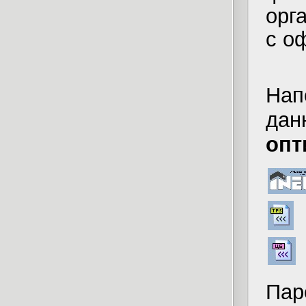
орг
с о
Нап
дан
опт
Пар