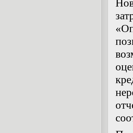
Нов
з
«Оп
по
во
оце
кр
не
отч
соо