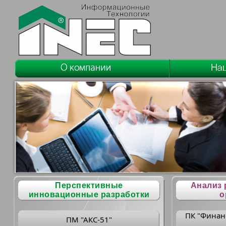
Перспективные
Анализ 
инновационные разработки
о
ПК "Финан
ПМ "АКС-51"