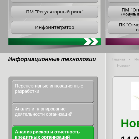
ПM "Оп
ПМ "Регуляторный риск"
(модуль в
ПK "Отч
Инфоинтегратор
о
Информационные технологии
Главная
Ин
Новости
Перспективные инновационные
разработки
Анализ и планирование
деятельности организаций
Но
Анализ рисков и отчетность
кредитных организаций