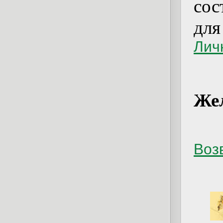
сос
дл
Лич
Жел
Возв