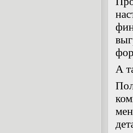
Пр
нас
фи
выг
фо
А т
По
ко
мен
дет