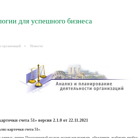
логии для успешного бизнеса
и организаций
Новости
очки счета 51» версия 2.1.0 от 22.11.2021
лиз карточки счета 51»
.
й данных: теперь Программный модуль может накапливать, объединять, выбирать необх