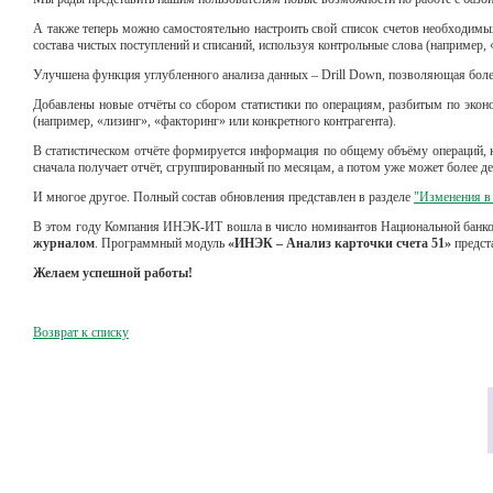
А также теперь можно самостоятельно настроить свой список счетов необходимы
состава чистых поступлений и списаний, используя контрольные слова (например, «
Улучшена функция углубленного анализа данных – Drill Down, позволяющая более 
Добавлены новые отчёты со сбором статистики по операциям, разбитым по эконо
(например, «лизинг», «факторинг» или конкретного контрагента).
В статистическом отчёте формируется информация по общему объёму операций, к
сначала получает отчёт, сгруппированный по месяцам, а потом уже может более 
И многое другое. Полный состав обновления представлен в разделе
"Изменения в 
В этом году Компания ИНЭК-ИТ вошла в число номинантов Национальной банков
журналом
. Программный модуль
«ИНЭК – Анализ карточки счета 51»
предст
Желаем успешной работы!
Возврат к списку