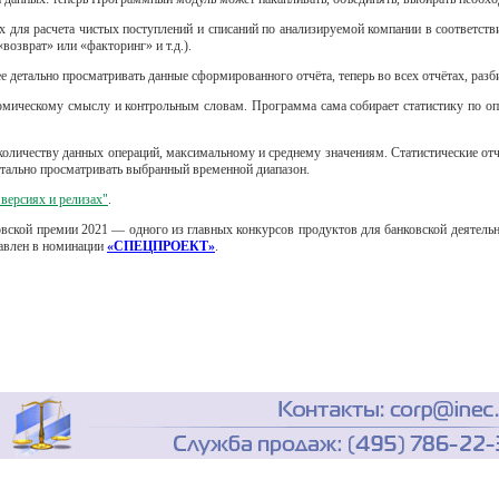
х для расчета чистых поступлений и списаний по анализируемой компании в соответст
возврат» или «факторинг» и т.д.).
детально просматривать данные сформированного отчёта, теперь во всех отчётах, разб
мическому смыслу и контрольным словам. Программа сама собирает статистику по опе
оличеству данных операций, максимальному и среднему значениям. Статистические от
детально просматривать выбранный временной диапазон.
версиях и релизах"
.
ской премии 2021 — одного из главных конкурсов продуктов для банковской деятель
авлен в номинации
«СПЕЦПРОЕКТ»
.