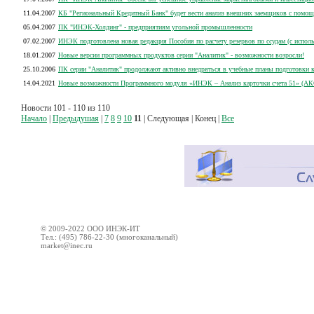
11.04.2007
КБ "Региональный Кредитный Банк" будет вести анализ внешних заемщиков с помо
05.04.2007
ПК "ИНЭК-Холдинг" - предприятиям угольной промышленности
07.02.2007
ИНЭК подготовлена новая редакция Пособия по расчету резервов по ссудам (с испо
18.01.2007
Новые версии программных продуктов серии "Аналитик" - возможности возросли!
25.10.2006
ПК серии "Аналитик" продолжают активно внедряться в учебные планы подготовки 
14.04.2021
Новые возможности Программного модуля «ИНЭК – Анализ карточки счета 51» (АК
Новости 101 - 110 из 110
Начало
|
Предыдушая
|
7
8
9
10
11
| Следующая | Конец |
Все
© 2009-2022 ООО ИНЭК-ИТ
Тел.: (495) 786-22-30 (многоканальный)
market@inec.ru