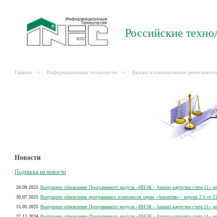
Российские техно
Главная
Информационные технологии
Анализ и планирование деятельност
Новости
Подписка на новости
26.09.2025
Выпущено обновление Программного модуля «ИНЭК - Анализ карточки счета 51» рел
30.07.2025
Выпущено обновление программных комплексов серии «Аналитик» - версия 2.6 от 21
15.05.2025
Выпущено обновление Программного модуля «ИНЭК - Анализ карточки счета 51» рел
27.12.2024
Выпущено обновление Программного модуля «ИНЭК - Анализ карточки счета 51» рел