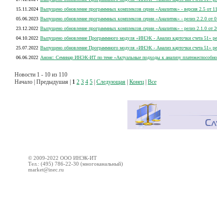
15.11.2024
Выпущено обновление программных комплексов серии «Аналитик» - версия 2.5 от 11
05.06.2023
Выпущено обновление программных комплексов серии «Аналитик» - релиз 2.2.0 от 0
23.12.2022
Выпущено обновление программных комплексов серии «Аналитик» - релиз 2.1.0 от 2
04.10.2022
Выпущено обновление Программного модуля «ИНЭК - Анализ карточки счета 51» рел
25.07.2022
Выпущено обновление Программного модуля «ИНЭК - Анализ карточки счета 51» ре
06.06.2022
Анонс: Семинар ИНЭК-ИТ по теме «Актуальные подходы к анализу платежеспособно
Новости 1 - 10 из 110
Начало | Предыдушая |
1
2
3
4
5
|
Следующая
|
Конец
|
Все
© 2009-2022 ООО ИНЭК-ИТ
Тел.: (495) 786-22-30 (многоканальный)
market@inec.ru