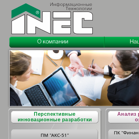
Перспективные
Анализ 
инновационные разработки
о
ПК "Финан
ПМ "АКС-51"