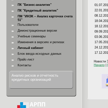
ПК "Бизнес-аналитик"
01.07.20
22.01.20
ПК "Кредитный аналитик"
08.12.20
ПМ "ИНЭК – Анализ карточки счета
51"
18.04.20
Пользователи
18.12.20
Демонстрационные версии
09.09.20
Учебные семинары
03.06.20
Изменения в версиях и релизах
17.05.20
24.12.20
Личный кабинет
17.12.20
Блок ввода исходных данных
Прайс-лист
Новости 3
Начало
|
Контакты
Анализ рисков и отчетность
кредитных организаций