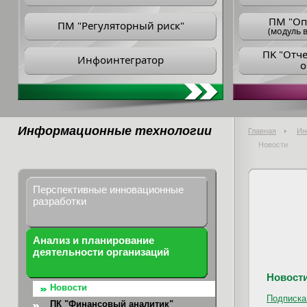
ПM "Оп
ПМ "Регуляторный риск"
(модуль в
ПK "Отч
Инфоинтегратор
о
Информационные технологии
Главная
Ин
Новости
Перспективные инновационные
разработки
Анализ и планирование
деятельности организаций
Новост
Новости
Подписка
ПК "Финансовый аналитик"