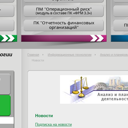
ПM "Операционный риск"
"
(модуль в составе ПК «ФРМ 3.3»)
ПK "Отчетность финансовых
П
организаций"
огии
Главная
Информационные технологии
Анализ и планиров
Новости
е
Новости
Подписка на новости