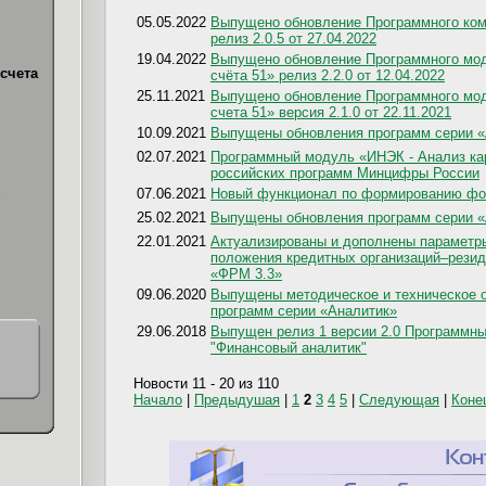
05.05.2022
Выпущено обновление Программного ком
релиз 2.0.5 от 27.04.2022
19.04.2022
Выпущено обновление Программного мод
счета
счёта 51» релиз 2.2.0 от 12.04.2022
25.11.2021
Выпущено обновление Программного мод
счета 51» версия 2.1.0 от 22.11.2021
10.09.2021
Выпущены обновления программ серии «А
02.07.2021
Программный модуль «ИНЭК - Анализ кар
российских программ Минцифры России
х
07.06.2021
Новый функционал по формированию фо
25.02.2021
Выпущены обновления программ серии «А
22.01.2021
Актуализированы и дополнены параметр
положения кредитных организаций–рези
«ФРМ 3.3»
09.06.2020
Выпущены методическое и техническое о
программ серии «Аналитик»
29.06.2018
Выпущен релиз 1 версии 2.0 Программны
"Финансовый аналитик"
Новости 11 - 20 из 110
Начало
|
Предыдушая
|
1
2
3
4
5
|
Следующая
|
Коне