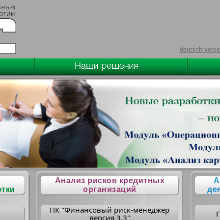
deutsch versi
Анализ рисков кредитных
А
отки
организаций
де
ПК "Финансовый риск-менеджер
версия 3.3"