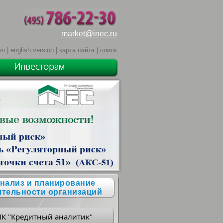
market@inec.ru
on
|
english version
|
карта сайта
|
поиск
нализ и планирование
ятельности организаций
ПК "Кредитный аналитик"