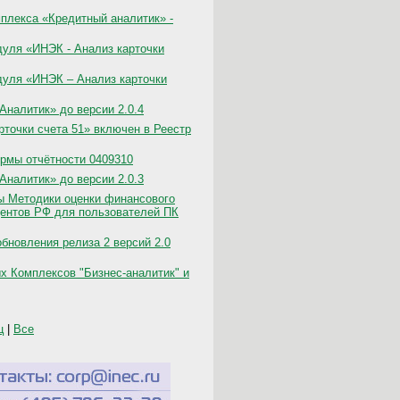
плекса «Кредитный аналитик» -
уля «ИНЭК - Анализ карточки
уля «ИНЭК – Анализ карточки
налитик» до версии 2.0.4
точки счета 51» включен в Реестр
рмы отчётности 0409310
налитик» до версии 2.0.3
ы Методики оценки финансового
дентов РФ для пользователей ПК
бновления релиза 2 версий 2.0
х Комплексов "Бизнес-аналитик" и
ц
|
Все