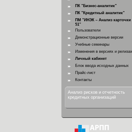
ПК "Бизнес-аналитик"
ПК "Кредитный аналитик"
ПМ "ИНЭК – Анализ карточки 
51"
Пользователи
Демонстрационные версии
Учебные семинары
Изменения в версиях и релиза
Личный кабинет
Блок ввода исходных данных
Прайс-лист
Контакты
Анализ рисков и отчетность
кредитных организаций