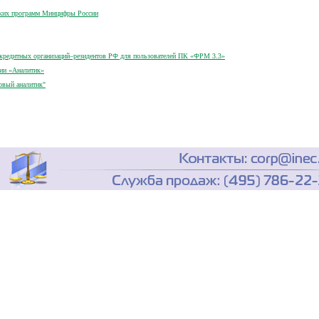
ских программ Минцифры России
кредитных организаций–резидентов РФ для пользователей ПК «ФРМ 3.3»
рии «Аналитик»
овый аналитик"