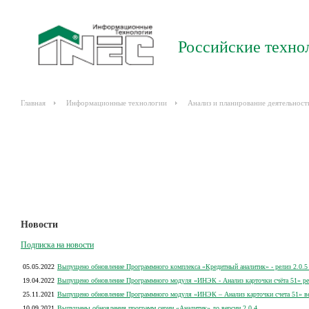
Российские техно
Главная
Информационные технологии
Анализ и планирование деятельност
Новости
Подписка на новости
05.05.2022
Выпущено обновление Программного комплекса «Кредитный аналитик» - релиз 2.0.5 
19.04.2022
Выпущено обновление Программного модуля «ИНЭК - Анализ карточки счёта 51» рел
25.11.2021
Выпущено обновление Программного модуля «ИНЭК – Анализ карточки счета 51» вер
10.09.2021
Выпущены обновления программ серии «Аналитик» до версии 2.0.4