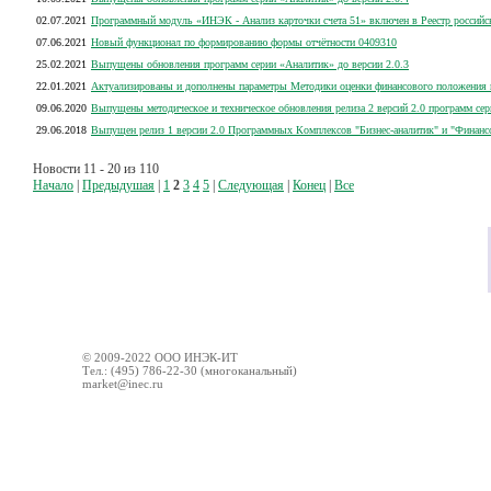
02.07.2021
Программный модуль «ИНЭК - Анализ карточки счета 51» включен в Реестр россий
07.06.2021
Новый функционал по формированию формы отчётности 0409310
25.02.2021
Выпущены обновления программ серии «Аналитик» до версии 2.0.3
22.01.2021
Актуализированы и дополнены параметры Методики оценки финансового положения 
09.06.2020
Выпущены методическое и техническое обновления релиза 2 версий 2.0 программ се
29.06.2018
Выпущен релиз 1 версии 2.0 Программных Комплексов "Бизнес-аналитик" и "Финанс
Новости 11 - 20 из 110
Начало
|
Предыдушая
|
1
2
3
4
5
|
Следующая
|
Конец
|
Все
© 2009-2022 ООО ИНЭК-ИТ
Тел.: (495) 786-22-30 (многоканальный)
market@inec.ru