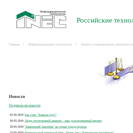
Российские техно
Главная
Информационные технологии
Анализ и планирование деятельност
Новости
Подписка на новости
02.04.2010
Как стать "Банком года"?
30.03.2010
Лидер отечественной авиации – наш долговременный партнер
29.03.2010
"Банковский Аналитик" на страже города Братска
23.03.2010
Национальный резервный банк. Десять лет с "Банковским аналитиком"