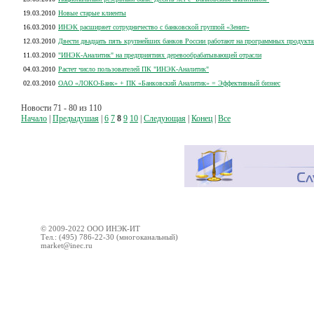
19.03.2010
Новые старые клиенты
16.03.2010
ИНЭК расширяет сотрудничество с банковской группой «Зенит»
12.03.2010
Двести двадцать пять крупнейших банков России работают на программных продукта
11.03.2010
"ИНЭК-Аналитик" на предприятиях деревообрабатывающей отрасли
04.03.2010
Растет число пользователей ПК "ИНЭК-Аналитик"
02.03.2010
ОАО «ЛОКО-Банк» + ПК «Банковский Аналитик» = Эффективный бизнес
Новости 71 - 80 из 110
Начало
|
Предыдушая
|
6
7
8
9
10
|
Следующая
|
Конец
|
Все
© 2009-2022 ООО ИНЭК-ИТ
Тел.: (495) 786-22-30 (многоканальный)
market@inec.ru