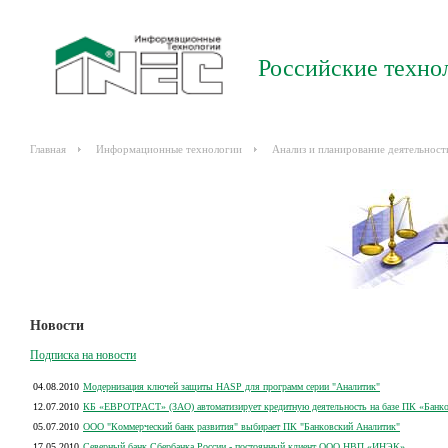
Российские техно
Главная
Информационные технологии
Анализ и планирование деятельност
Новости
Подписка на новости
04.08.2010
Модернизация ключей защиты HASP для программ серии "Аналитик"
12.07.2010
КБ «ЕВРОТРАСТ» (ЗАО) автоматизирует кредитную деятельность на базе ПК «Банк
05.07.2010
ООО "Коммерческий банк развития" выбирает ПК "Банковский Аналитик"
17.05.2010
Северный банк Сбербанка России - постоянный клиент ООО НВП «ИНЭК»