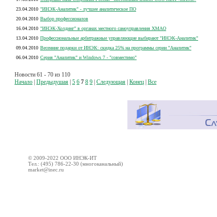
23.04.2010
"ИНЭК-Аналитик" - лучшее аналитическое ПО
20.04.2010
Выбор профессионалов
16.04.2010
"ИНЭК-Холдинг" в органах местного самоуправления ХМАО
13.04.2010
Профессиональные арбитражные управляющие выбирают "ИНЭК-Аналитик"
09.04.2010
Весенние подарки от ИНЭК: скидка 25% на программы серии "Аналитик"
06.04.2010
Серия "Аналитик" и Windows 7 - "совместимо"
Новости 61 - 70 из 110
Начало
|
Предыдушая
|
5
6
7
8
9
|
Следующая
|
Конец
|
Все
© 2009-2022 ООО ИНЭК-ИТ
Тел.: (495) 786-22-30 (многоканальный)
market@inec.ru