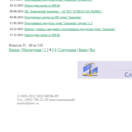
18.12.2013
Новогодняя акция от ИНЭК
09.09.2013
ПК «Банковский Аналитик» - 20 ЛЕТ УСПЕХА НА РЫНКЕ !
03.06.2013
Праздничные скидки на ПП серии "Аналитик"
17.05.2013
Программные продукты серии "Аналитик" версия 11.3
24.12.2012
Интерес учебных заведений к программным продуктам серии "Аналитик"
17.12.2012
Новогодняя акция от ИНЭК
Новости 31 - 40 из 110
Начало
|
Предыдушая
|
2
3
4
5
6
|
Следующая
|
Конец
|
Все
© 2009-2022 ООО ИНЭК-ИТ
Тел.: (495) 786-22-30 (многоканальный)
market@inec.ru