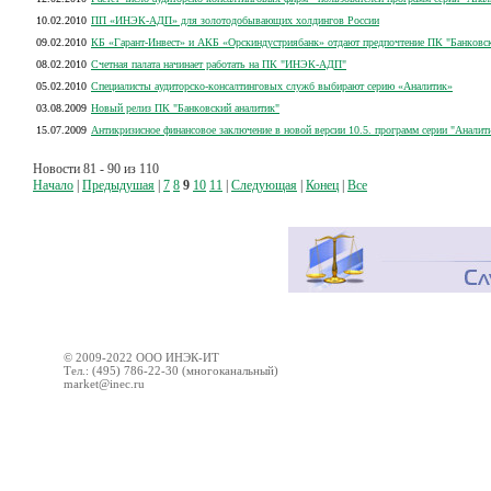
10.02.2010
ПП «ИНЭК-АДП» для золотодобывающих холдингов России
09.02.2010
КБ «Гарант-Инвест» и АКБ «Орскиндустриябанк» отдают предпочтение ПК "Банковск
08.02.2010
Счетная палата начинает работать на ПК "ИНЭК-АДП"
05.02.2010
Специалисты аудиторско-консалтинговых служб выбирают серию «Аналитик»
03.08.2009
Новый релиз ПК "Банковский аналитик"
15.07.2009
Антикризисное финансовое заключение в новой версии 10.5. программ серии "Аналит
Новости 81 - 90 из 110
Начало
|
Предыдушая
|
7
8
9
10
11
|
Следующая
|
Конец
|
Все
© 2009-2022 ООО ИНЭК-ИТ
Тел.: (495) 786-22-30 (многоканальный)
market@inec.ru