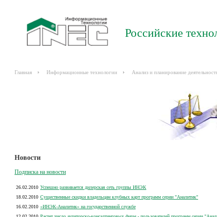
Российские техно
Главная
Информационные технологии
Анализ и планирование деятельност
Новости
Подписка на новости
26.02.2010
Успешно развивается дилерская сеть группы ИНЭК
18.02.2010
Существенные скидки владельцам клубных карт программ серии "Аналитик"
16.02.2010
«ИНЭК-Аналитик» на государственной службе
12.02.2010
Растет число аудиторско-консалтинговых фирм - пользователей программ серии "Анал