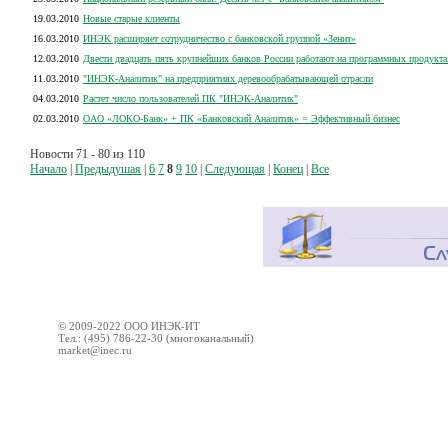
19.03.2010
Новые старые клиенты
16.03.2010
ИНЭК расширяет сотрудничество с банковской группой «Зенит»
12.03.2010
Двести двадцать пять крупнейших банков России работают на программных продукта
11.03.2010
"ИНЭК-Аналитик" на предприятиях деревообрабатывающей отрасли
04.03.2010
Растет число пользователей ПК "ИНЭК-Аналитик"
02.03.2010
ОАО «ЛОКО-Банк» + ПК «Банковский Аналитик» = Эффективный бизнес
Новости 71 - 80 из 110
Начало
|
Предыдушая
|
6
7
8
9
10
|
Следующая
|
Конец
|
Все
© 2009-2022 ООО ИНЭК-ИТ
Тел.: (495) 786-22-30 (многоканальный)
market@inec.ru