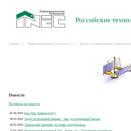
Российские техно
Главная
Информационные технологии
Анализ и планирование деятельност
Новости
Подписка на новости
02.04.2010
Как стать "Банком года"?
30.03.2010
Лидер отечественной авиации – наш долговременный партнер
29.03.2010
"Банковский Аналитик" на страже города Братска
23.03.2010
Национальный резервный банк. Десять лет с "Банковским аналитиком"