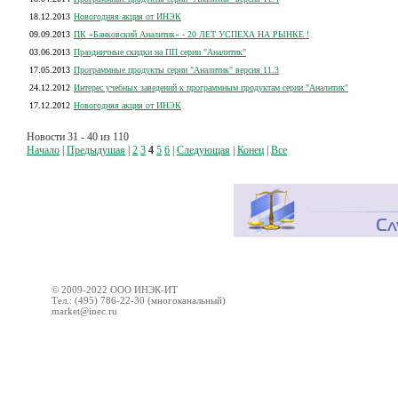
18.12.2013
Новогодняя акция от ИНЭК
09.09.2013
ПК «Банковский Аналитик» - 20 ЛЕТ УСПЕХА НА РЫНКЕ !
03.06.2013
Праздничные скидки на ПП серии "Аналитик"
17.05.2013
Программные продукты серии "Аналитик" версия 11.3
24.12.2012
Интерес учебных заведений к программным продуктам серии "Аналитик"
17.12.2012
Новогодняя акция от ИНЭК
Новости 31 - 40 из 110
Начало
|
Предыдушая
|
2
3
4
5
6
|
Следующая
|
Конец
|
Все
© 2009-2022 ООО ИНЭК-ИТ
Тел.: (495) 786-22-30 (многоканальный)
market@inec.ru