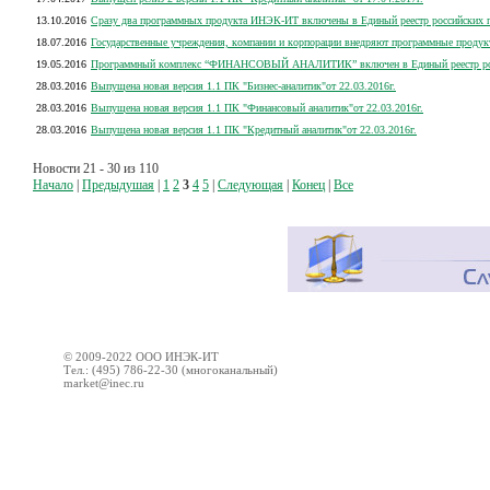
13.10.2016
Сразу два программных продукта ИНЭК-ИТ включены в Единый реестр российских п
18.07.2016
Государственные учреждения, компании и корпорации внедряют программные продукт
19.05.2016
Программный комплекс “ФИНАНСОВЫЙ АНАЛИТИК” включен в Единый реестр росси
28.03.2016
Выпущена новая версия 1.1 ПК "Бизнес-аналитик"от 22.03.2016г.
28.03.2016
Выпущена новая версия 1.1 ПК "Финансовый аналитик"от 22.03.2016г.
28.03.2016
Выпущена новая версия 1.1 ПК "Кредитный аналитик"от 22.03.2016г.
Новости 21 - 30 из 110
Начало
|
Предыдушая
|
1
2
3
4
5
|
Следующая
|
Конец
|
Все
© 2009-2022 ООО ИНЭК-ИТ
Тел.: (495) 786-22-30 (многоканальный)
market@inec.ru