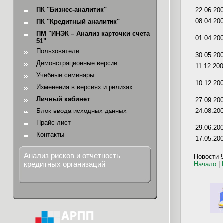
ПК "Бизнес-аналитик"
22.06.20
08.04.20
ПК "Кредитный аналитик"
ПМ "ИНЭК – Анализ карточки счета
01.04.20
51"
Пользователи
30.05.20
Демонстрационные версии
11.12.20
Учебные семинары
10.12.20
Изменения в версиях и релизах
Личный кабинет
27.09.20
Блок ввода исходных данных
24.08.20
Прайс-лист
29.06.20
Контакты
17.05.20
Анализ рисков и отчетность
Новости 9
кредитных организаций
Начало
|