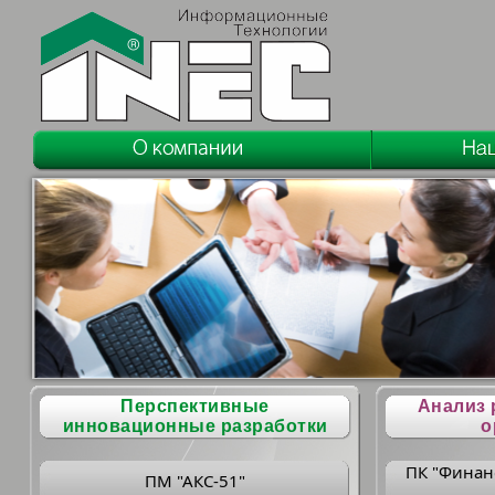
Перспективные
Анализ 
инновационные разработки
о
ПК "Финан
ПМ "АКС-51"