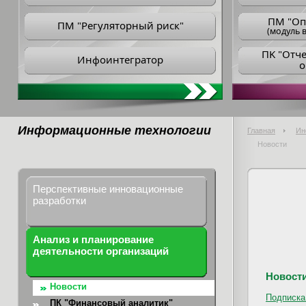
ПM "Оп
ПМ "Регуляторный риск"
(модуль в
ПK "Отч
Инфоинтегратор
о
Информационные технологии
Главная
Ин
Новости
Перспективные инновационные
разработки
Анализ и планирование
деятельности организаций
Новост
Новости
Подписка
ПК "Финансовый аналитик"