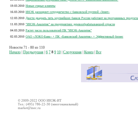
19.03.2010
Новые старые клиенты
16.03.2010
ИНЭК расширяет сотрудничество с банковской группой «Зенит»
12.03.2010
Двести двадцать пять крупнейших банков России работают на программных продукта
11.03.2010
"ИНЭК-Аналитик" на предприятиях деревообрабатывающей отрасли
04.03.2010
Растет число пользователей ПК "ИНЭК-Аналитик"
02.03.2010
ОАО «ЛОКО-Банк» + ПК «Банковский Аналитик» = Эффективный бизнес
Новости 71 - 80 из 110
Начало
|
Предыдушая
|
6
7
8
9
10
|
Следующая
|
Конец
|
Все
© 2009-2022 ООО ИНЭК-ИТ
Тел.: (495) 786-22-30 (многоканальный)
market@inec.ru