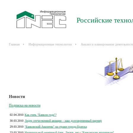
Российские техно
Главная
Информационные технологии
Анализ и планирование деятельност
Новости
Подписка на новости
02.04.2010
Как стать "Банком года"?
30.03.2010
Лидер отечественной авиации – наш долговременный партнер
29.03.2010
"Банковский Аналитик" на страже города Братска
23.03.2010
Национальный резервный банк. Десять лет с "Банковским аналитиком"